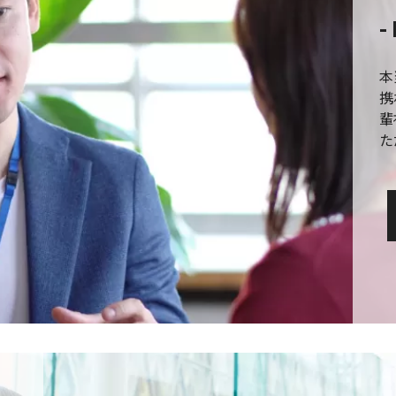
-
本
携
輩
た