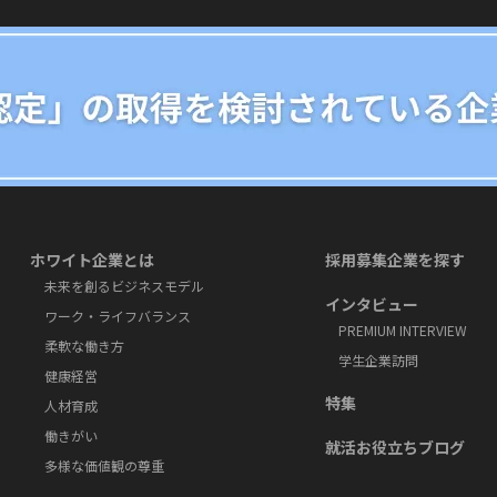
ホワイト企業とは
採⽤募集企業を探す
未来を創るビジネスモデル
インタビュー
ワーク・ライフバランス
PREMIUM INTERVIEW
柔軟な働き方
学⽣企業訪問
健康経営
特集
人材育成
働きがい
就活お役⽴ちブログ
多様な価値観の尊重