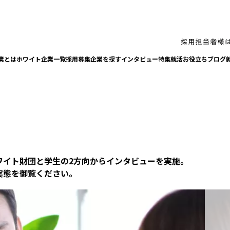
業とは
ホワイト企業一覧
採⽤募集企業を探す
インタビュー
特集
就活お役⽴ちブログ
ワイト財団と学⽣の2⽅向からインタビューを実施。
実態を御覧ください。