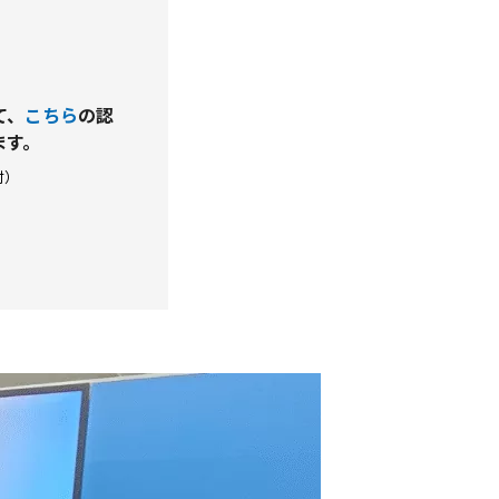
て、
こちら
の認
ます。
村）