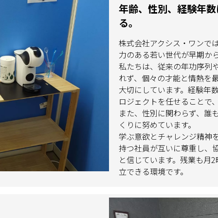
年齢、性別、経験年数
る。
株式会社アクシス・ワンで
力のある若い世代が早期か
私たちは、従来の年功序列
れず、個々の才能と情熱を
大切にしています。経験年
ロジェクトを任せることで
また、性別に関わらず、誰
くりに努めています。
学ぶ意欲とチャレンジ精神
持つ社員が互いに尊重し、
と信じています。残業も月
立できる環境です。