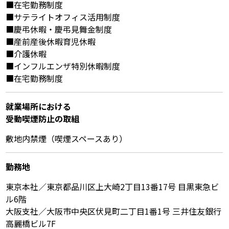
■在宅勤務制度
■サテライトオフィス活用制度
■慶弔休暇・慶弔見舞金制度
■産前産後休暇育児休暇
■介護休暇
■インフルエンザ特別休暇制度
■在宅勤務制度
就業場所における
受動喫煙防⽌の取組
敷地内禁煙（喫煙スペースあり）
勤務地
東京本社／東京都品川区上大崎2丁目13番17号 目黒東急ビ
ル6階
大阪支社／大阪市中央区伏見町二丁目1番1号 三井住友銀行
高麗橋ビル7F