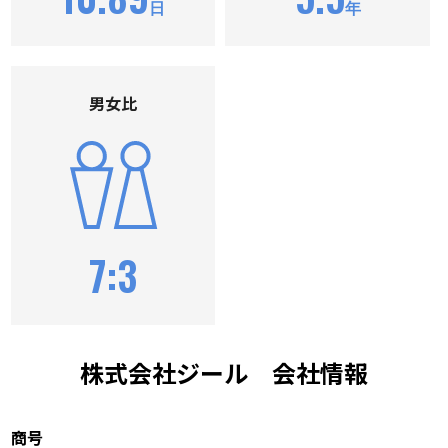
日
年
男⼥⽐
7:3
株式会社ジール 会社情報
商号