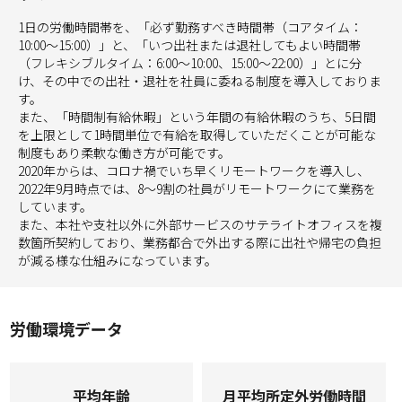
1日の労働時間帯を、「必ず勤務すべき時間帯（コアタイム：
10:00～15:00）」と、「いつ出社または退社してもよい時間帯
（フレキシブルタイム：6:00～10:00、15:00～22:00）」とに分
け、その中での出社・退社を社員に委ねる制度を導入しておりま
す。
また、「時間制有給休暇」という年間の有給休暇のうち、5日間
を上限として1時間単位で有給を取得していただくことが可能な
制度もあり柔軟な働き方が可能です。
2020年からは、コロナ禍でいち早くリモートワークを導入し、
2022年9月時点では、8～9割の社員がリモートワークにて業務を
しています。
また、本社や支社以外に外部サービスのサテライトオフィスを複
数箇所契約しており、業務都合で外出する際に出社や帰宅の負担
が減る様な仕組みになっています。
労働環境データ
平均年齢
⽉平均所定外労働時間