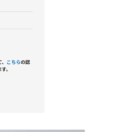
て、
こちら
の認
ます。
）