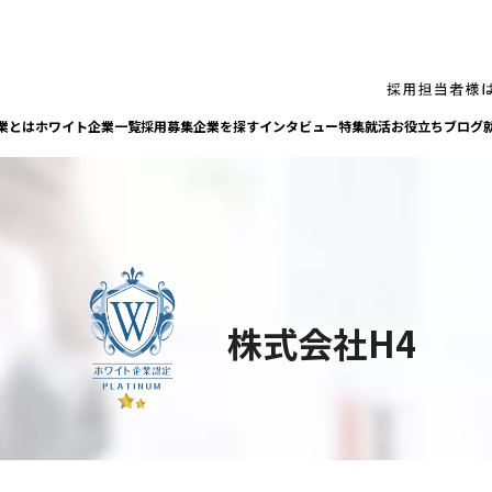
業とは
ホワイト企業一覧
採⽤募集企業を探す
インタビュー
特集
就活お役⽴ちブログ
株式会社H4