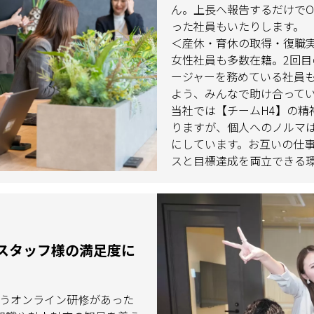
ん。上長へ報告するだけでO
った社員もいたりします。
＜産休・育休の取得・復職
女性社員も多数在籍。2回目
ージャーを務めている社員
よう、みんなで助け合って
当社では【チームH4】の精
りますが、個人へのノルマ
にしています。お互いの仕
スと目標達成を両立できる
スタッフ様の満足度に
行うオンライン研修があった