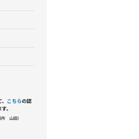
て、
こちら
の認
ます。
務所 山田）