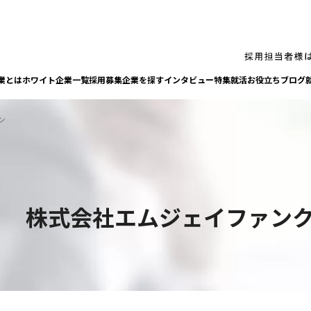
業とは
ホワイト企業一覧
採⽤募集企業を探す
インタビュー
特集
就活お役⽴ちブログ
ン
株式会社エムジェイファン