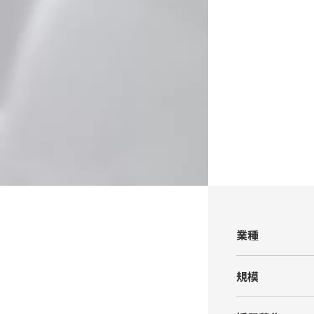
業種
規模