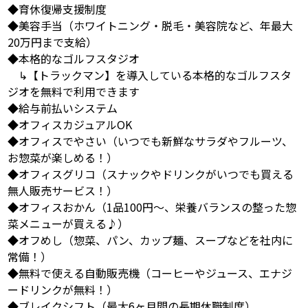
◆育休復帰支援制度
◆美容手当（ホワイトニング・脱毛・美容院など、年最大
20万円まで支給）
◆本格的なゴルフスタジオ
↳【トラックマン】を導入している本格的なゴルフスタ
ジオを無料で利用できます
◆給与前払いシステム
◆オフィスカジュアルOK
◆オフィスでやさい（いつでも新鮮なサラダやフルーツ、
お惣菜が楽しめる！）
◆オフィスグリコ（スナックやドリンクがいつでも買える
無人販売サービス！）
◆オフィスおかん（1品100円～、栄養バランスの整った惣
菜メニューが買える♪）
◆オフめし（惣菜、パン、カップ麺、スープなどを社内に
常備！）
◆無料で使える自動販売機（コーヒーやジュース、エナジ
ードリンクが無料！）
◆ブレイクシフト（最大6ヶ月間の長期休職制度）