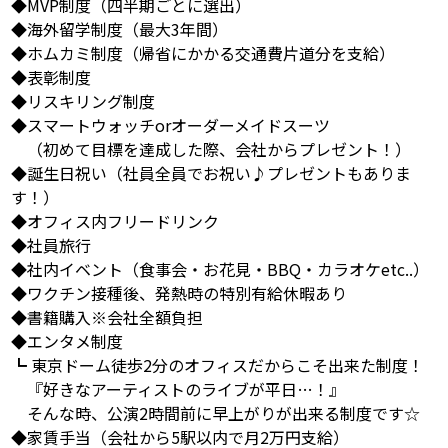
◆MVP制度（四半期ごとに選出）
◆海外留学制度（最大3年間）
◆ホムカミ制度（帰省にかかる交通費片道分を支給）
◆表彰制度
◆リスキリング制度
◆スマートウォッチorオーダーメイドスーツ
（初めて目標を達成した際、会社からプレゼント！）
◆誕生日祝い（社員全員でお祝い♪プレゼントもありま
す！）
◆オフィス内フリードリンク
◆社員旅行
◆社内イベント（食事会・お花見・BBQ・カラオケetc..）
◆ワクチン接種後、発熱時の特別有給休暇あり
◆書籍購入※会社全額負担
◆エンタメ制度
┗ 東京ドーム徒歩2分のオフィスだからこそ出来た制度！
『好きなアーティストのライブが平日…！』
そんな時、公演2時間前に早上がりが出来る制度です☆
◆家賃手当（会社から5駅以内で月2万円支給）