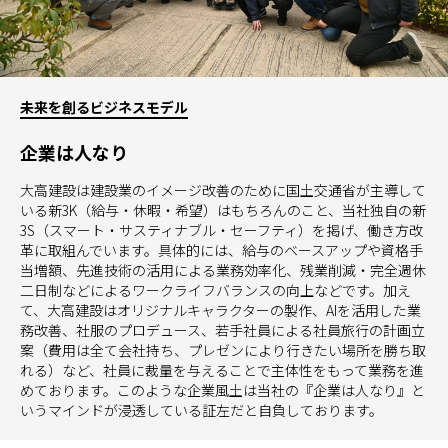
未来を創るビジネスモデル
企業は人なり
大高建設は建設業のイメージ改善のために国土交通省が主導して
いる新3K（給与・休暇・希望）はもちろんのこと、当社独自の新
3S（スマート・サスティナブル・セーフティ）を掲げ、働き方改
革に取組んでいます。具体的には、給与のベースアップや資格手
当増額、先進技術の活用による業務効率化、残業削減・完全週休
二日制などによるワークライフバランスの向上などです。加え
て、大高建設はオリジナルキャラクターの製作、AIを活用した業
務改善、社服のプロデュース、若手社員による社員旅行の計画立
案（費用は全て会社持ち、プレゼンにより行きたい場所を勝ち取
れる）など、社員に裁量を与えることで主体性をもって業務を進
めております。このような企業風土は当社の『企業は人なり』と
いうマインドが浸透している証左だと自負しております。