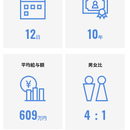
12
10
日
年
平均給与額
男⼥⽐
609
4：1
万円