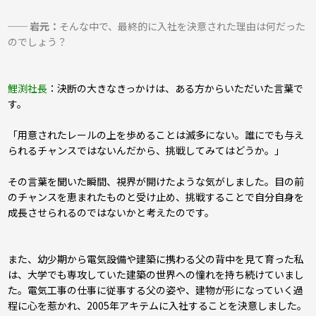
── 岩元：
そんな中で、最終的に入社を決意された理由は何だった
のでしょう？
鯉渕社長
：
決断の大きなきっかけは、ある方からいただいた言葉で
す。
「用意されたレールの上を歩めることは滅多にない。誰にでも与え
られるチャンスではないんだから、挑戦してみてはどうか。」
その言葉を聞いた瞬間、視界が開けたような気がしました。目の前
のチャンスを恵まれたものと受け止め、挑戦することで自分自身を
成長させられるのではないかと考えたのです。
また、幼少期から電気設備や建築に携わる父の背中を見て育った私
は、大学でも専攻していた建築の世界への憧れを持ち続けていまし
た。電気工事の仕事に従事する父の姿や、建物が形になっていく過
程に心を惹かれ、2005年アキテムに入社することを決意しました。