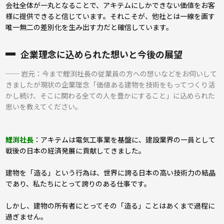
会社全体が一丸となることで、アキテムにしかできない価値をお客
様に提供できると信じています。それこそが、他社とは一線を画す
唯一無二の差別化を生み出す力だと確信しています。
企業理念に込められた想いと今後の展望
──
岩元：今まで鯉渕社長の従業員の方への想いなどをお伺いして
きましたが現状の企業理念「価値ある建物を技術をもってつくり活
かし続け、そこに関わる全ての人を豊かにすること」に込められた
思いを教えてください。
鯉渕社長
：アキテムは電気工事業を基盤に、建設業界の一員として
戦後の日本の経済発展に貢献してきました。
建物を「造る」という行為は、世界に誇る日本の高い技術力の結晶
であり、私たちにとって誇りのある仕事です。
しかし、建物の所有者にとってその「造る」ことはあくまで過程に
過ぎません。