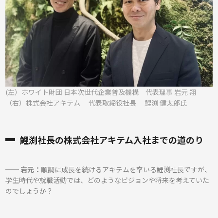
(左）ホワイト財団 日本次世代企業普及機構 代表理事 岩元 翔
（右）株式会社アキテム 代表取締役社長 鯉渕 健太郎氏
鯉渕社長の株式会社アキテム入社までの道のり
── 岩元：
順調に成長を続けるアキテムを率いる鯉渕社長ですが、
学生時代や就職活動では、どのようなビジョンや将来を考えていた
のでしょうか？