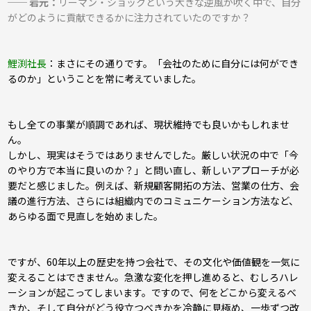
── 岩元：
リーマン・ショックという大きな逆風が吹く中で、自分
がどのように貢献できるかに注力されていたのですか？
鯉渕社長
：
まさにその通りです。「会社のために自分には何ができ
るのか」ということを常に考えていました。
もし全ての事業が順調であれば、現状維持でも良いかもしれませ
ん。
しかし、現実はそうではありませんでした。厳しい状況の中で「今
のやり方で本当に良いのか？」と問い直し、新しいアプローチが必
要だと感じました。例えば、新規顧客開拓の方法、営業の仕方、会
議の進行方法、さらには組織内でのコミュニケーション方法など、
あらゆる面で見直しを始めました。
ですが、60年以上の歴史を持つ会社で、その文化や価値観を一気に
変えることはできません。急激な変化を押し進めると、むしろハレ
ーションが起こってしまいます。ですので、何をどこから変えるべ
きか、そして自分がどう役立つべきかを冷静に見極め、一歩ずつ改