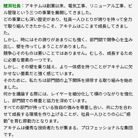
鯉渕社長
：アキテムは創業以来、電気工事、リニューアル工事、ビ
ル管理という三つの事業を展開してきました。
どの事業にも深い歴史があり、社員一人ひとりが誇りを持って全力
で取り組んできたからこそ、アキテムはここまで成長してきまし
た。
しかし、時にはその誇りがあまりにも強く、部門間で競争心を生み
出し、壁を作ってしまうことがありました。
競争心そのものは悪いことではありません。むしろ、成長するため
に必要な要素の一つです。
しかし、その壁を乗り越え、より一体感を持つことがアキテムに欠
かせない要素だと強く感じています。
そのために、私たちは部門間の上下関係を排除する取り組みを始め
ました。
何かを議論する際には、レイヤーを細分化して横のつながりを強化
し、部門間での尊重と協力を深めています。
すべての部門が持っている独自の強みを尊重し合い、共に力を合わ
せて成長する環境を作り上げることが、社員一人ひとりの心に“感
動”を育む原動力となります。
アキテムは優秀な技術者たちが集まる、プロフェッショナルな集団
です。