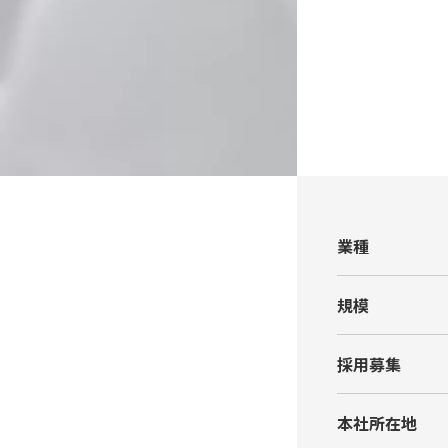
業種
規模
採⽤募集
本社所在地