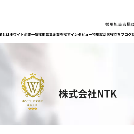
業とは
ホワイト企業一覧
採⽤募集企業を探す
インタビュー
特集
就活お役⽴ちブログ
株式会社NTK