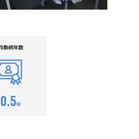
均勤続年数
10.5
年