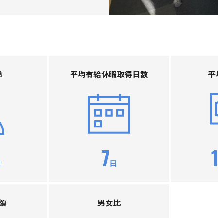
齢
平均有給休暇取得⽇数
平
7
歳
日
額
男⼥⽐