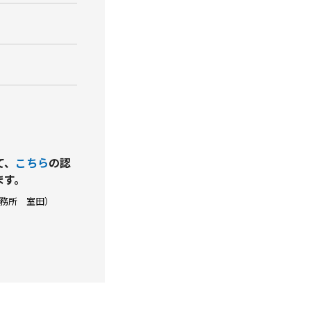
て、
こちら
の認
ます。
事務所 室田）