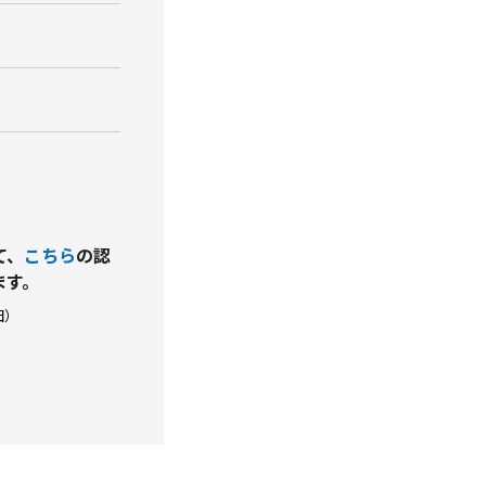
て、
こちら
の認
ます。
田）