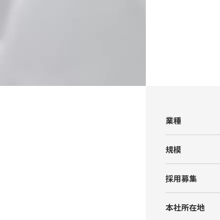
業種
規模
採⽤募集
本社所在地