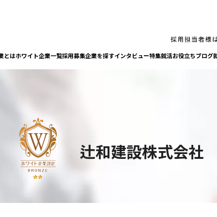
業とは
ホワイト企業一覧
採⽤募集企業を探す
インタビュー
特集
就活お役⽴ちブログ
辻和建設株式会社