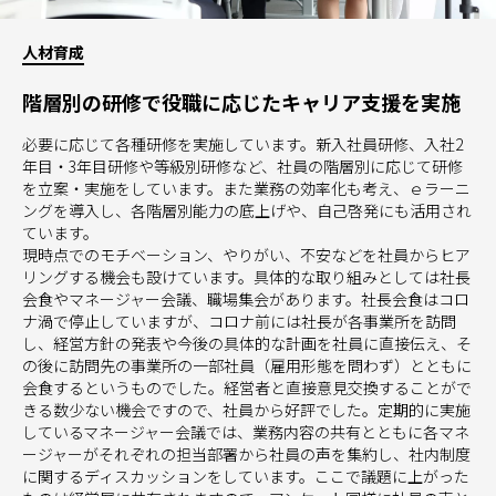
人材育成
階層別の研修で役職に応じたキャリア支援を実施
必要に応じて各種研修を実施しています。新入社員研修、入社2
年目・3年目研修や等級別研修など、社員の階層別に応じて研修
を立案・実施をしています。また業務の効率化も考え、ｅラーニ
ングを導入し、各階層別能力の底上げや、自己啓発にも活用され
ています。
現時点でのモチベーション、やりがい、不安などを社員からヒア
リングする機会も設けています。具体的な取り組みとしては社長
会食やマネージャー会議、職場集会があります。社長会食はコロ
ナ渦で停止していますが、コロナ前には社長が各事業所を訪問
し、経営方針の発表や今後の具体的な計画を社員に直接伝え、そ
の後に訪問先の事業所の一部社員（雇用形態を問わず）とともに
会食するというものでした。経営者と直接意見交換することがで
きる数少ない機会ですので、社員から好評でした。定期的に実施
しているマネージャー会議では、業務内容の共有とともに各マネ
ージャーがそれぞれの担当部署から社員の声を集約し、社内制度
に関するディスカッションをしています。ここで議題に上がった