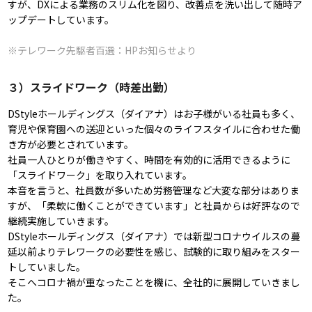
すが、DXによる業務のスリム化を図り、改善点を洗い出して随時ア
ップデートしています。
※テレワーク先駆者百選：
HPお知らせより
３）スライドワーク（時差出勤）
DStyleホールディングス（ダイアナ）はお子様がいる社員も多く、
育児や保育園への送迎といった個々のライフスタイルに合わせた働
き方が必要とされています。
社員一人ひとりが働きやすく、時間を有効的に活用できるように
「スライドワーク」を取り入れています。
本音を言うと、社員数が多いため労務管理など大変な部分はありま
すが、「柔軟に働くことができています」と社員からは好評なので
継続実施していきます。
DStyleホールディングス（ダイアナ）では新型コロナウイルスの蔓
延以前よりテレワークの必要性を感じ、試験的に取り組みをスター
トしていました。
そこへコロナ禍が重なったことを機に、全社的に展開していきまし
た。