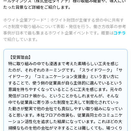
ールディングス（株式会社ダイアナ）様の取組み概要や、導入にい
たった背景など詳細をご紹介します。
ホワイト企業アワード*：ホワイト財団が主催する世の中に共有す
べき制度や取り組みについて表彰・発信を行う、働き方改革の参考
事例が日本で最も集まるホワイト企業イベントです。概要は
コチラ
で紹介しています。
【受賞理由】
特に取り組みの中でも浸透まで考えた素晴らしい工夫を感じ
たのが、それぞれのネーミングです。「スライドワーク」「サ
イドワーク」「コミュニケーション支援金」という言い方に
することで、使う側の従業員が自ら主体的に選んでいるという
意識を持ちやすくなっているところに工夫を感じます。元々の
発信がコロナ禍から、ということかもしれませんが、そんな
中でも従業員に寄り添った制度を工夫して制度化されていっ
た動きが堅実で他の会社でも真似しやすい取り組みになってい
ると思います。本社フロアの改装も、従業員同士のコミュニケ
ーション活性化を追求した結果になっています。これほどの大
規模なものを他の会社がマネすることは難しくても、場つくり