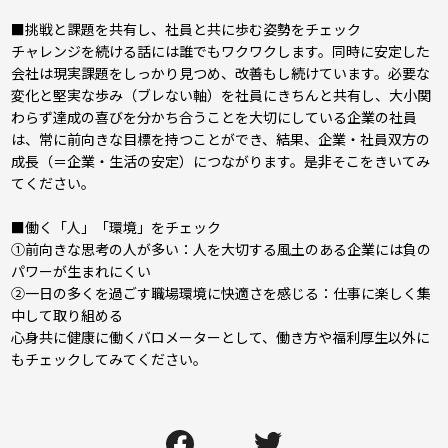
■挑戦と課題を共有し、社員と共に歩む姿勢をチェック
チャレンジを続ける話には誰でもワクワクします。同時に安定した
会社は現実課題をしっかり見つめ、改善もし続けています。必要な
変化と堅実な歩み（ブレない軸）を社員にきちんと共有し、大小関
わらず達成の喜びを分かち合うことを大切にしている企業の社員
は、常に前向きな目標を持つことができ、結果、企業・社員双方の
成長（＝企業・生活の安定）につながります。是非そこをきいてみ
てください。
■働く「人」「環境」をチェック
①前向きな思考の人が多い：人を大切する風土のある企業には負の
パワーが生まれにくい
②一日の多くを過ごす職場環境に快適さを感じる：仕事に楽しく集
中して取り組める
心身共に健康に働くバロメーターとして、働き方や福利厚生以外に
もチェックしてみてください。