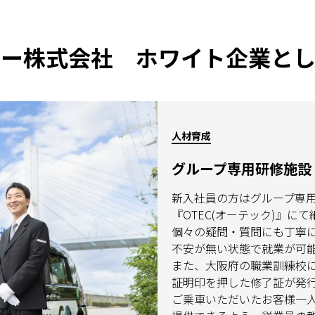
シー株式会社 ホワイト企業とし
人材育成
グループ専用研修施設『
新入社員の方はグループ専
『OTEC(オーテック)』に
個々の疑問・質問にも丁寧
不安が無い状態で就業が可
また、大阪府の職業訓練校
証明印を押した修了証が発
ご乗車いただいたお客様一