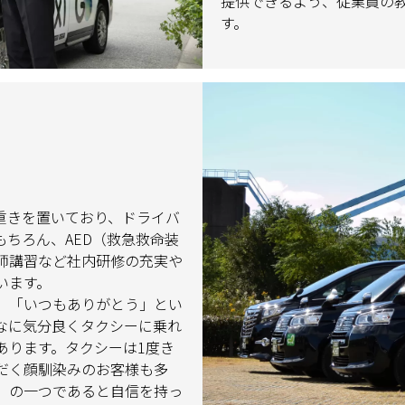
提供できるよう、従業員の
す。
重きを置いており、ドライバ
ちろん、AED（救急救命装
師講習など社内研修の充実や
います。
、「いつもありがとう」とい
なに気分良くタクシーに乗れ
あります。タクシーは1度き
だく顔馴染みのお客様も多
】の一つであると自信を持っ