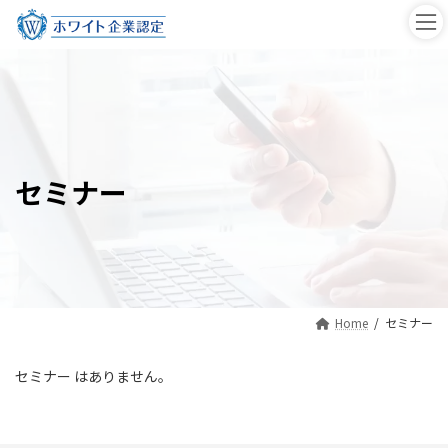
コ
ナ
ン
ビ
テ
ゲ
ン
ー
ツ
シ
へ
ョ
ス
ン
キ
に
ッ
移
セミナー
プ
動
Home
セミナー
セミナー はありません。