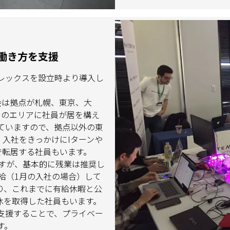
働き方を支援
レックスを設立時より導入し
式会は拠点が札幌、東京、大
そのエリアに社員が居を構え
ていますので、拠点以外の東
入社をきっかけにIターンや
で転居する社員もいます。
ますが、基本的に残業は推奨し
給（1月の入社の場合）して
り、これまでに有給休暇と公
連休を取得した社員もいます。
支援することで、プライベー
す。