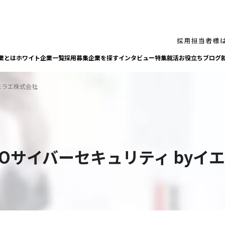
業とは
ホワイト企業一覧
採⽤募集企業を探す
インタビュー
特集
就活お役⽴ちブログ
エラエ株式会社
MOサイバーセキュリティ byイ