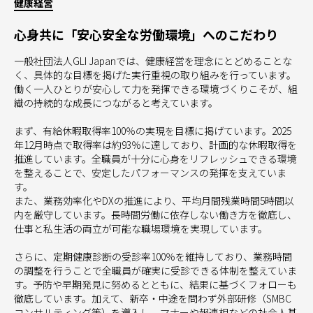
健康経営
心身共に「安心安全な労働環境」へのこだわり
一般社団法人GLI Japanでは、健康経営を理念にとどめることな
く、具体的な目標を掲げた実行重視の取り組みを行っています。
働く一人ひとりが安心して力を発揮できる環境づくりこそが、組
織の持続的な成長につながると考えています。
まず、有給休暇取得率100％の実現を目標に掲げています。2025
年12月時点で取得率は約93％に達しており、計画的な休暇取得を
推進しています。全職員が十分に心身をリフレッシュできる環境
を整えることで、安定したパフォーマンスの発揮を支えていま
す。
また、業務効率化やDXの推進により、平均月間残業時間5時間以
内を厳守しています。長時間労働に依存しない働き方を徹底し、
仕事と私生活の両立が可能な職場環境を実現しています。
さらに、定期健康診断の受診率100％を維持しており、業務時間
の調整を行うことで全職員が確実に受診できる体制を整えていま
す。予防や早期発見に努めるとともに、結果に基づくフォローも
徹底しています。加えて、新卒・中途を問わず外部研修（SMBC
コンサルティング等）を導入し、マナーや報連相などの社会人基