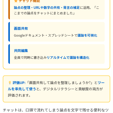
チャット機能
論点の整理・URLや数字の共有・発言の補足
に活用。「こ
こまでの論点をチャットにまとめました」
画面共有
Googleドキュメント・スプレッドシートで
議論を可視化
共同編集
全員で同時に書き込み
リアルタイムで議論を構造化
評価UP:
「画面共有して論点を整理しましょうか?」と
ツー
ルを率先して使う
と、デジタルリテラシーと貢献度の両方が
評価されます。
チャットは、口頭で流れてしまう論点を文字で残せる便利なツ