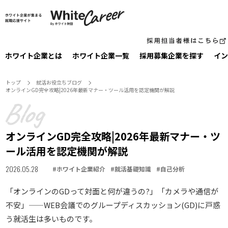
ホワイト企業とは
ホワイト企業一覧
採⽤募集企業を探す
イン
トップ
就活お役⽴ちブログ
オンラインGD完全攻略|2026年最新マナー・ツール活用を認定機関が解説
オンラインGD完全攻略|2026年最新マナー・ツ
ール活用を認定機関が解説
2026.05.28
#
ホワイト企業紹介
#
就活基礎知識
#
自己分析
「オンラインのGDって対面と何が違うの?」「カメラや通信が
不安」——WEB会議でのグループディスカッション(GD)に戸惑
う就活生は多いものです。