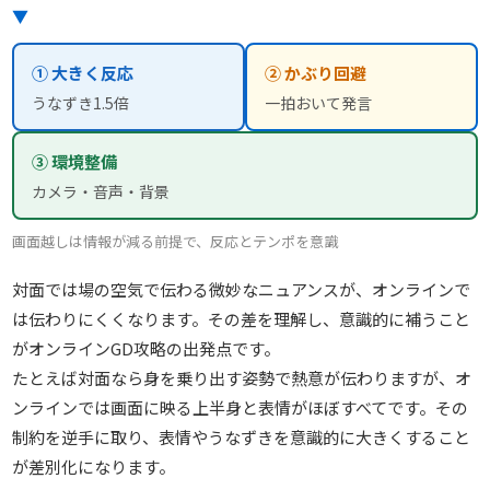
▼
① 大きく反応
② かぶり回避
うなずき1.5倍
一拍おいて発言
③ 環境整備
カメラ・音声・背景
画面越しは情報が減る前提で、反応とテンポを意識
対面では場の空気で伝わる微妙なニュアンスが、オンラインで
は伝わりにくくなります。その差を理解し、意識的に補うこと
がオンラインGD攻略の出発点です。
たとえば対面なら身を乗り出す姿勢で熱意が伝わりますが、オ
ンラインでは画面に映る上半身と表情がほぼすべてです。その
制約を逆手に取り、表情やうなずきを意識的に大きくすること
が差別化になります。