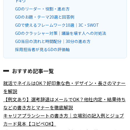
ト4つ
GDのリーダー・役割・進め方
GDのお題・テーマ20選と回答例
GDで使えるフレームワーク10選｜3C・SWOT
GDのクラッシャー対策｜議論を壊す人への対処法
GD当日の流れと時間配分｜30分の進め方
採用担当者が見るGDの評価軸
おすすめ記事一覧
就活でネイルはOK？好印象な色・デザイン・長さのマナー
を解説
【例文あり】選考辞退はメールでOK？他社内定・結果待ち
などの書き方とマナーを徹底解説
キャリアプランシートの書き方｜立場別の記入例とジョブ
カード見本【コピペOK】