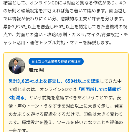
結論として、オンラインGDには対面と異なる作法があり、4つ
の原則と環境設定を押さえれば落ち着いて臨めます。画面越し
では情報が伝わりにくい分、意識的な工夫が評価を分けます。
累計3,625社以上を審査し650社以上を認定してきた当機構の視
点で、対面との違い・攻略4原則・カメラ/マイク/背景設定・チ
ャット活用・通信トラブル対処・マナーを解説します。
日本次世代企業普及機構 代表理事
岩元 翔
累計3,625社以上を審査し、650社以上を認定
してきた中
で感じるのは、オンラインGDでは
「画面越しでは情報が
3割減る」
という前提を意識すべきだということです。表
情・声のトーン・うなずきを対面以上に大きく示し、発言
のかぶりを避ける配慮をするだけで、印象は大きく変わり
ます。環境設定を整え、ツールを使いこなすことも評価の
一部です。