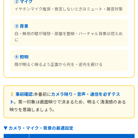
② マイク
イヤホンマイク推奨・発言しないときはミュート・雑音対策
③ 背景
白・無地の壁が理想・部屋を整頓・バーチャル背景は控えめ
に
④ 照明
顔が明るく映るよう正面から光を・逆光を避ける
事前確認:
本番前に
カメラ映り・音声・通信を必ずテス
ト
。第一印象は画面映りで決まるため、明るく清潔感のある
映りを意識しましょう。
▼ カメラ・マイク・背景の最適設定