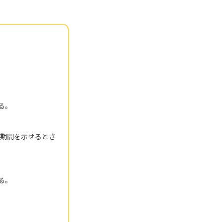
る。
や期間を示せるとさ
る。