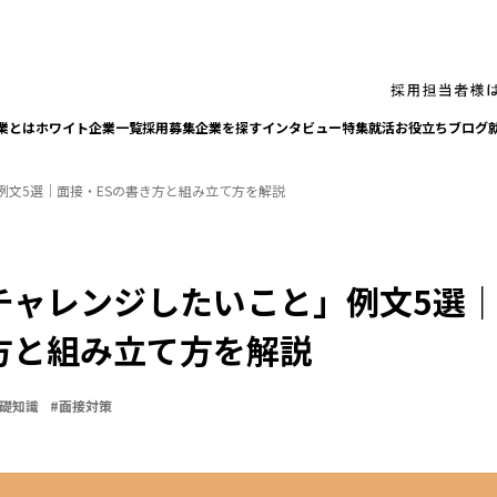
業とは
ホワイト企業一覧
採⽤募集企業を探す
インタビュー
特集
就活お役⽴ちブログ
例文5選｜面接・ESの書き方と組み立て方を解説
チャレンジしたいこと」例文5選｜
方と組み立て方を解説
礎知識
#
面接対策