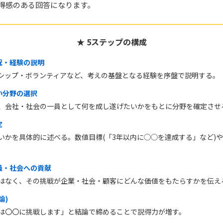
得感のある回答になります。
★ 5ステップの構成
状況・経験の説明
シップ・ボランティアなど、考えの基盤となる経験を序盤で説明する。
たい分野の選択
、会社・社会の一員として何を成し遂げたいかをもとに分野を確定させ
定
いかを具体的に述べる。数値目標(「3年以内に◯◯を達成する」など)
。
意義・社会への貢献
はなく、その挑戦が企業・社会・顧客にどんな価値をもたらすかを伝え
論)
は〇〇に挑戦します」と結論で締めることで説得力が増す。