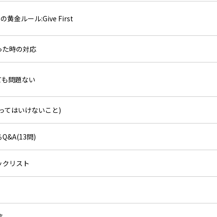
黄金ルール:Give First
被った時の対応
っても問題ない
やってはいけないこと)
&A(13問)
ックリスト
覧