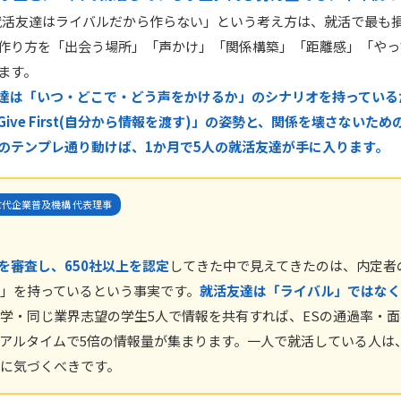
就活友達はライバルだから作らない」という考え方は、就活で最も
作り方を「出会う場所」「声かけ」「関係構築」「距離感」「やっ
ます。
達は「いつ・どこで・どう声をかけるか」のシナリオを持っている
ive First(自分から情報を渡す)」の姿勢と、関係を壊さないた
のテンプレ通り動けば、1か月で5人の就活友達が手に入ります。
代企業普及機構 代表理事
上を審査し、650社以上を認定
してきた中で見えてきたのは、内定者
」を持っているという事実です。
就活友達は「ライバル」ではなく
学・同じ業界志望の学生5人で情報を共有すれば、ESの通過率・
アルタイムで5倍の情報量が集まります。一人で就活している人は
に気づくべきです。