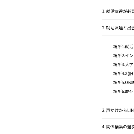
1. 就活友達が必
2. 就活友達と
場所1:就
場所2:イ
場所3:大
場所4:X(旧
場所5:O
場所6:既
3. 声かけからL
4. 関係構築の