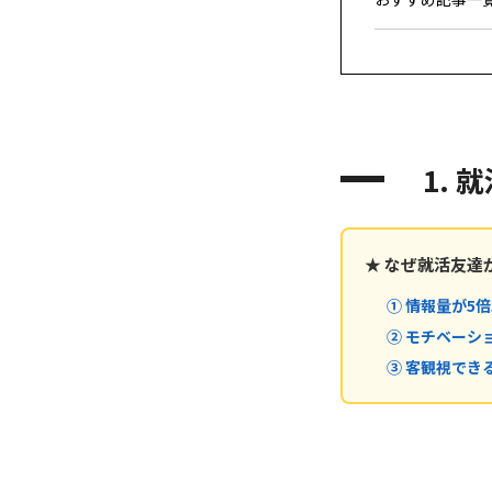
1.
★ なぜ就活友達
① 情報量が5
② モチベーシ
③ 客観視でき