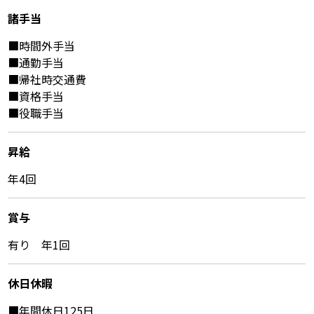
諸⼿当
■時間外手当
■通勤手当
■帰社時交通費
■資格手当
■役職手当
昇給
年4回
賞与
有り 年1回
休⽇休暇
■年間休日125日