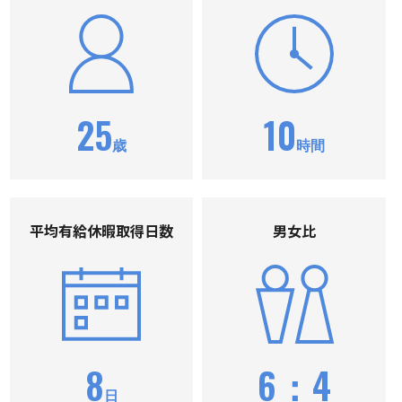
25
10
歳
時間
平均有給休暇取得⽇数
男⼥⽐
8
6：4
日