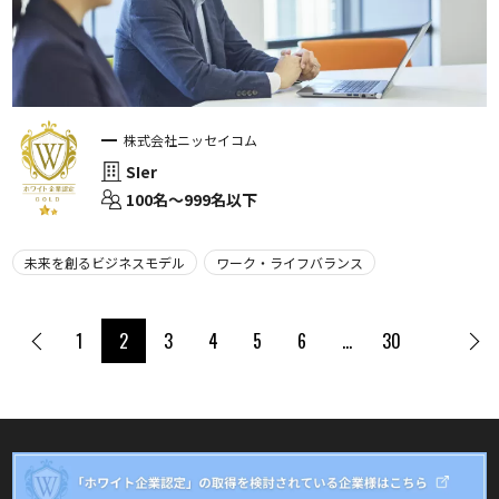
株式会社ニッセイコム
SIer
100名〜999名以下
未来を創るビジネスモデル
ワーク・ライフバランス
1
2
3
4
5
6
…
30