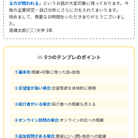
る力が問われる
」というお話が大変印象に残っております。今
後の企業研究・自己分析にさらに力を入れてまいります。
改めまして、貴重なお時間をいただきありがとうございまし
た。
高橋太郎/○○大学 3年
5つのテンプレのポイント
①基本形:
感謝+印象に残った話+抱負
②志望度が高い場合:
志望意欲を具体的に表明
③紹介者がいる場合:
紹介者への感謝も添える
④オンライン訪問の場合:
オンライン対応への感謝
⑤追加質問がある場合:
簡潔に1〜2問+負担への配慮