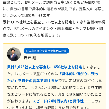
結論として、お礼メールは訪問当日中(遅くとも24時間以内)
に、自分の言葉で具体的に送るのが鉄則です。定型文の丸写し
は、かえって印象を下げます。
累計3,625社以上を審査し650社以上を認定してきた当機構の視
点で、お礼メールのタイミング・基本構成・テンプレ5選・印
象に残すコツ・NG例を解説します。
日本次世代企業普及機構 代表理事
岩元 翔
累計3,625社以上を審査し、650社以上を認定
してきまし
た。お礼メールで差がつくのは
「具体的に何が心に残っ
たか」を自分の言葉で書けるか
です。定型文のコピペは見
抜かれます。「○○というお話が印象的でした」と具体的
なエピソードに触れることで、真剣に話を聞いていたこと
が伝わります。
スピード(24時間以内)と具体性
——この2
つを押さえれば、相手の記憶に良い形で残ります。