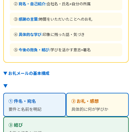
②
宛名・自己紹介:
会社名・氏名+自分の所属
③
感謝の言葉:
時間をいただいたことへのお礼
④
具体的な学び:
印象に残った話・気づき
⑤
今後の抱負・結び:
学びを活かす意志+署名
▼ お礼メールの基本構成
▼
① 件名・宛名
② お礼・感想
要件と名前を明記
具体的に何が学びか
③ 結び