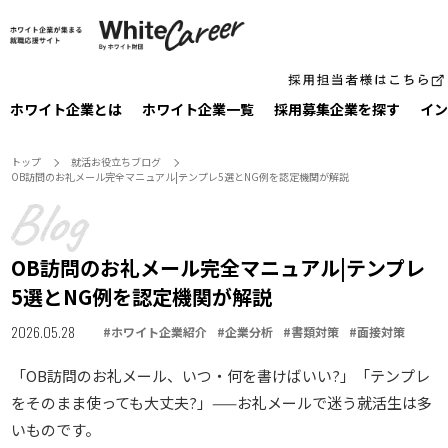
ホワイト企業とは
ホワイト企業一覧
採⽤募集企業を探す
イン
トップ
就活お役⽴ちブログ
OB訪問のお礼メール完全マニュアル|テンプレ5選とNG例を認定機関が解説
OB訪問のお礼メール完全マニュアル|テンプレ
5選とNG例を認定機関が解説
2026.05.28
#
ホワイト企業紹介
#
企業分析
#
書類対策
#
面接対策
「OB訪問のお礼メール、いつ・何を書けばいい?」「テンプレ
をそのまま使っても大丈夫?」——お礼メールで迷う就活生は多
いものです。