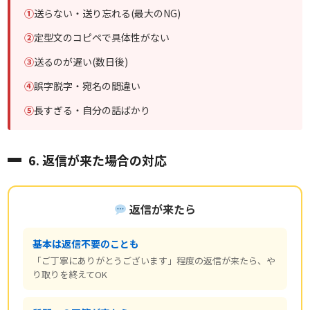
①
送らない・送り忘れる(最大のNG)
②
定型文のコピペで具体性がない
③
送るのが遅い(数日後)
④
誤字脱字・宛名の間違い
⑤
長すぎる・自分の話ばかり
6. 返信が来た場合の対応
返信が来たら
基本は返信不要のことも
「ご丁寧にありがとうございます」程度の返信が来たら、や
り取りを終えてOK