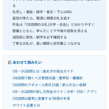
る
丸写し・遅延・誤字・長文・下心はNG
返信が来たら、簡潔に再度お礼を返す
件名は「OB訪問のお礼(大学・氏名)」と分かりやすく
感謝とともに、学んだことや今後の抱負を添える
送信前に宛名・誤字を必ず確認する
丁寧なお礼が、良い関係と好印象につながる
あわせて読みたい
OB・OG訪問とは｜進め方の総合ガイド
OB訪問で聞くべき質問30選｜業界別・職種別
OB訪問のアポメール例文10選｜断られない依頼
OB・OG訪問の探し方完全ガイド｜大学・SNS・アプリ
OB訪問は選考に影響する?採用の本音
ホワイト企業とは