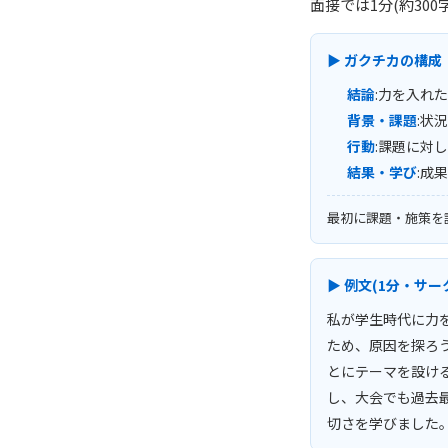
面接では1分(約30
▶ ガクチカの構成
結論
:力を入れ
背景・課題
:状
行動
:課題に対
結果・学び
:成
最初に課題・施策を
▶ 例文(1分・サー
私が学生時代に力
ため、原因を探ろ
とにテーマを設け
し、大会でも過去
切さを学びました