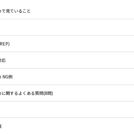
カで見ていること
EP)
対応
 NG例
に関するよくある質問(8問)
覧