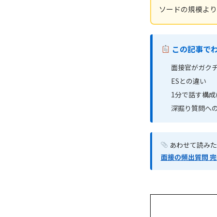
ソードの規模より
この記事で
面接官がガク
ESとの違い
1分で話す構成(
深掘り質問への
あわせて読み
面接の頻出質問 