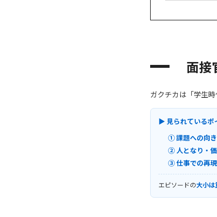
面接
ガクチカは「学生時
▶ 見られているポ
① 課題への向
② 人となり・
③ 仕事での再
エピソードの
大小は