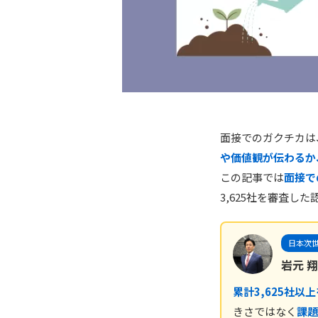
面接でのガクチカは
や価値観が伝わるか
この記事では
面接で
3,625社を審査し
日本次世
岩元 翔
累計3,625社以
きさではなく
課題