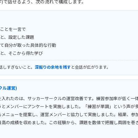
0字)で話せるよう、次の流れで構成します。
たことを一言で
況と、設定した課題
して自分が取った具体的な行動
果と、そこから得た学び
話しすぎないこと。
深掘りの余地を残す
と会話が広がります。
クル運営)
を入れたのは、サッカーサークルの運営改善です。練習参加率が低く一
うとメンバーにアンケートを実施しました。「練習が単調」という声が
るメニューを提案し、運営メンバーと協力して実施しました。結果、参加
最高の成績を収めました。この経験から、課題を数値で把握し周囲を巻
。