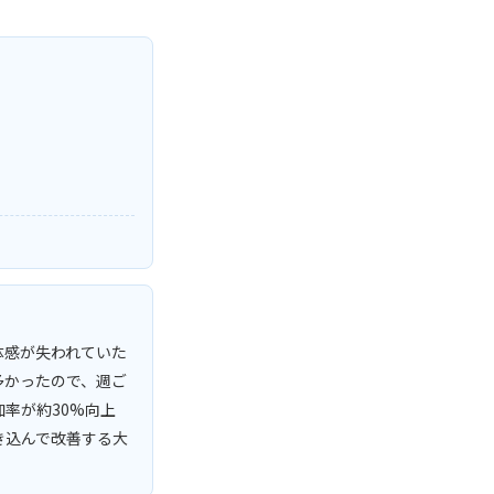
体感が失われていた
多かったので、週ご
率が約30%向上
き込んで改善する大