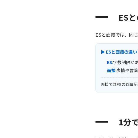
ES
ESと面接では、同
▶ ESと面接の違い
ES
:字数制限が
面接
:表情や言
面接ではESの丸暗記
1分で