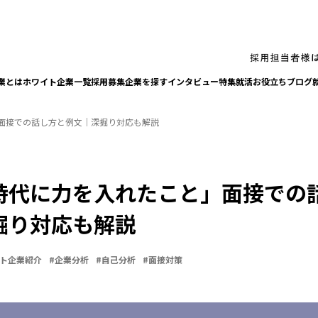
業とは
ホワイト企業一覧
採⽤募集企業を探す
インタビュー
特集
就活お役⽴ちブログ
面接での話し方と例文｜深掘り対応も解説
時代に力を入れたこと」面接での
掘り対応も解説
ト企業紹介
#
企業分析
#
自己分析
#
面接対策