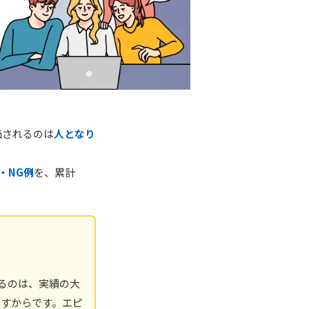
価されるのは
人となり
・NG例
を、累計
るのは、実績の大
映すからです。エピ