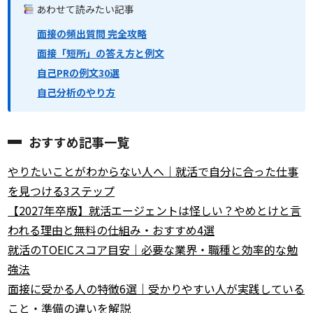
あわせて読みたい記事
面接の頻出質問 完全攻略
面接「短所」の答え方と例文
自己PRの例文30選
自己分析のやり方
おすすめ記事一覧
やりたいことがわからない人へ｜就活で自分に合った仕事
を見つける3ステップ
【2027年卒版】就活エージェントは怪しい？やめとけと言
われる理由と無料の仕組み・おすすめ4選
就活のTOEICスコア目安｜必要な業界・職種と効率的な勉
強法
面接に受かる人の特徴6選｜受かりやすい人が実践している
こと・準備の違いを解説