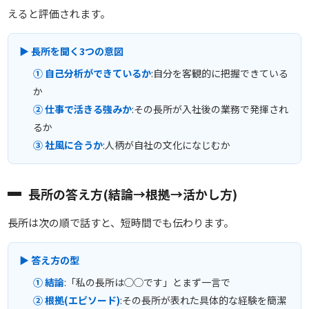
えると評価されます。
▶ 長所を聞く3つの意図
① 自己分析ができているか
:自分を客観的に把握できている
か
② 仕事で活きる強みか
:その長所が入社後の業務で発揮され
るか
③ 社風に合うか
:人柄が自社の文化になじむか
長所の答え方(結論→根拠→活かし方)
長所は次の順で話すと、短時間でも伝わります。
▶ 答え方の型
① 結論
:「私の長所は◯◯です」とまず一言で
② 根拠(エピソード)
:その長所が表れた具体的な経験を簡潔