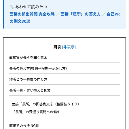
あわせて読みたい
面接の頻出質問 完全攻略
／
面接「短所」の答え方
／
自己PR
の例文30選
目次
[
非表示
]
面接官が長所を聞く意図
長所の答え方(結論→根拠→活かし方)
短所との一貫性の作り方
長所一覧・言い換えと例文
面接「長所」の回答例文②（協調性タイプ）
「長所」の深掘り質問への備え
面接での長所 NG例