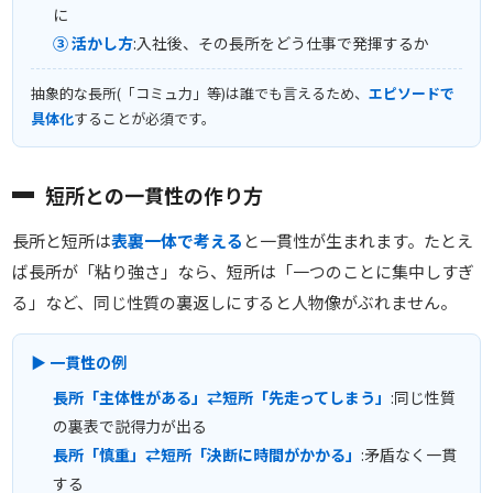
に
③ 活かし方
:入社後、その長所をどう仕事で発揮するか
抽象的な長所(「コミュ力」等)は誰でも言えるため、
エピソードで
具体化
することが必須です。
短所との一貫性の作り方
長所と短所は
表裏一体で考える
と一貫性が生まれます。たとえ
ば長所が「粘り強さ」なら、短所は「一つのことに集中しすぎ
る」など、同じ性質の裏返しにすると人物像がぶれません。
▶ 一貫性の例
長所「主体性がある」⇄短所「先走ってしまう」
:同じ性質
の裏表で説得力が出る
長所「慎重」⇄短所「決断に時間がかかる」
:矛盾なく一貫
する