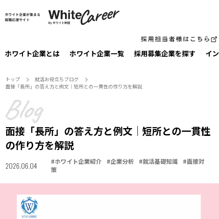
ホワイト企業とは
ホワイト企業一覧
採⽤募集企業を探す
イン
トップ
就活お役⽴ちブログ
面接「長所」の答え方と例文｜短所との一貫性の作り方を解説
面接「長所」の答え方と例文｜短所との一貫性
の作り方を解説
#
ホワイト企業紹介
#
企業分析
#
就活基礎知識
#
面接対
2026.06.04
策