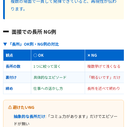
複数の場面で一貫して発揮できていると、再現性が伝わ
ります。
面接での長所 NG例
▼ 「長所」OK例・NG例の対比
観点
◯ OK
✕ NG
長所の数
1つに絞って深く
複数挙げて浅くなる
裏付け
具体的なエピソード
「明るいです」だけ
締め
仕事への活かし方
長所を述べて終わり
⚠ 避けたいNG
抽象的な長所だけ
:「コミュ力があります」だけでエピソー
ドが無い