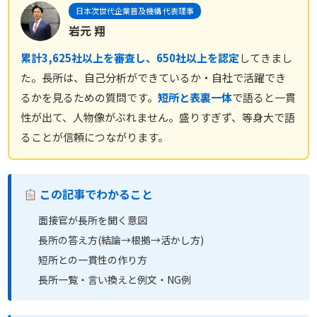
日本次世代企業普及機構 代表理事
岩元 翔
累計3,625社以上を審査し、650社以上を認定
してきまし
た。長所は、自己分析ができているか・自社で活躍でき
るかを見るための質問です。
短所と表裏一体
で語ると一貫
性が出て、人物像がぶれません。盛りすぎず、等身大で語
ることが信頼につながります。
この記事でわかること
面接官が長所を聞く意図
長所の答え方(結論→根拠→活かし方)
短所との一貫性の作り方
長所一覧・言い換えと例文・NG例