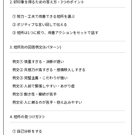
2. 好印象を得るための答え方・3つのポイント
① 努力・工夫で改善できる短所を選ぶ
② ポジティブな言い回しで伝える
③ 短所は1つに絞り、改善アクションをセットで話す
3. 短所別の回答例文(6パターン)
例文① 慎重すぎる・決断が遅い
例文② 共感力が高すぎる・感情移入しすぎる
例文③ 完璧主義・こだわりが強い
例文④ 人前で緊張しやすい・あがり症
例文⑤ 飽き性・継続が苦手
例文⑥ 人に頼るのが苦手・抱え込みやすい
4. 短所の見つけ方3つ
① 自己分析をする