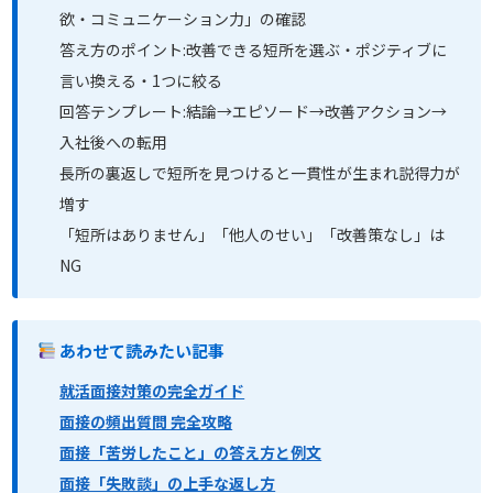
欲・コミュニケーション力」の確認
答え方のポイント:改善できる短所を選ぶ・ポジティブに
言い換える・1つに絞る
回答テンプレート:結論→エピソード→改善アクション→
入社後への転用
長所の裏返しで短所を見つけると一貫性が生まれ説得力が
増す
「短所はありません」「他人のせい」「改善策なし」は
NG
あわせて読みたい記事
就活面接対策の完全ガイド
面接の頻出質問 完全攻略
面接「苦労したこと」の答え方と例文
面接「失敗談」の上手な返し方