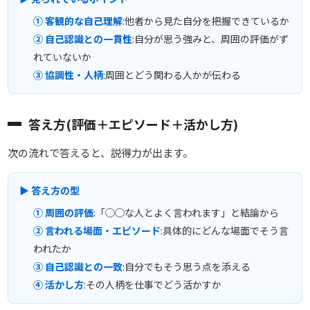
① 客観的な自己理解
:他者から見た自分を把握できているか
② 自己認識との一貫性
:自分が思う強みと、周囲の評価がず
れていないか
③ 協調性・人柄
:周囲とどう関わる人かが伝わる
答え方(評価＋エピソード＋活かし方)
次の流れで答えると、説得力が出ます。
▶ 答え方の型
① 周囲の評価
:「◯◯な人とよく言われます」と結論から
② 言われる場面・エピソード
:具体的にどんな場面でそう言
われたか
③ 自己認識との一致
:自分でもそう思う点を添える
④ 活かし方
:その人柄を仕事でどう活かすか