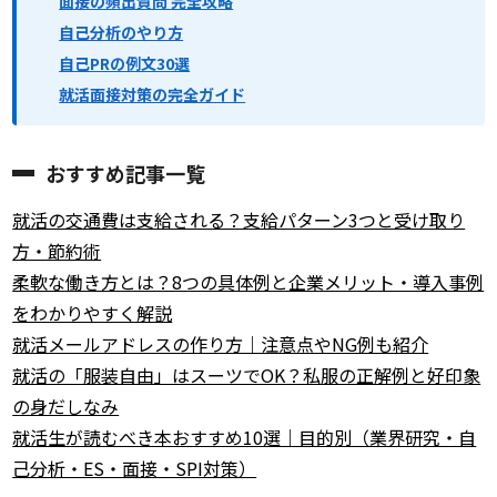
面接の頻出質問 完全攻略
自己分析のやり方
自己PRの例文30選
就活面接対策の完全ガイド
おすすめ記事一覧
就活の交通費は支給される？支給パターン3つと受け取り
方・節約術
柔軟な働き方とは？8つの具体例と企業メリット・導入事例
をわかりやすく解説
就活メールアドレスの作り方｜注意点やNG例も紹介
就活の「服装自由」はスーツでOK？私服の正解例と好印象
の身だしなみ
就活生が読むべき本おすすめ10選｜目的別（業界研究・自
己分析・ES・面接・SPI対策）