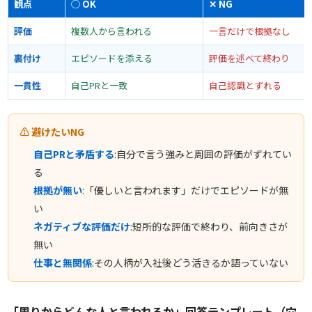
観点
◯ OK
✕ NG
評価
複数人から言われる
一言だけで根拠なし
裏付け
エピソードを添える
評価を述べて終わり
一貫性
自己PRと一致
自己認識とずれる
⚠ 避けたいNG
自己PRと矛盾する
:自分で言う強みと周囲の評価がずれてい
る
根拠が無い
:「優しいと言われます」だけでエピソードが無
い
ネガティブな評価だけ
:短所的な評価で終わり、前向きさが
無い
仕事と無関係
:その人柄が入社後どう活きるか語っていない
「周りからどんな人と言われるか」回答テンプレート（穴