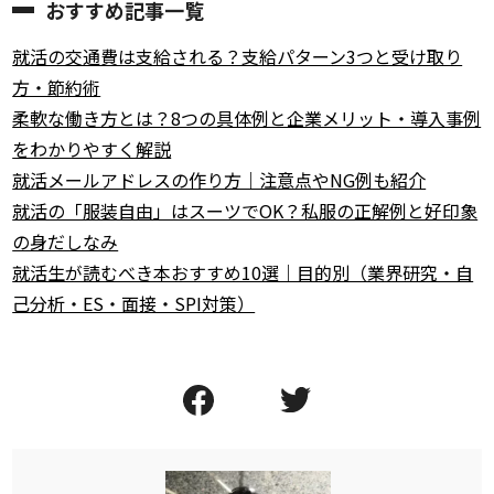
おすすめ記事一覧
就活の交通費は支給される？支給パターン3つと受け取り
方・節約術
柔軟な働き方とは？8つの具体例と企業メリット・導入事例
をわかりやすく解説
就活メールアドレスの作り方｜注意点やNG例も紹介
就活の「服装自由」はスーツでOK？私服の正解例と好印象
の身だしなみ
就活生が読むべき本おすすめ10選｜目的別（業界研究・自
己分析・ES・面接・SPI対策）