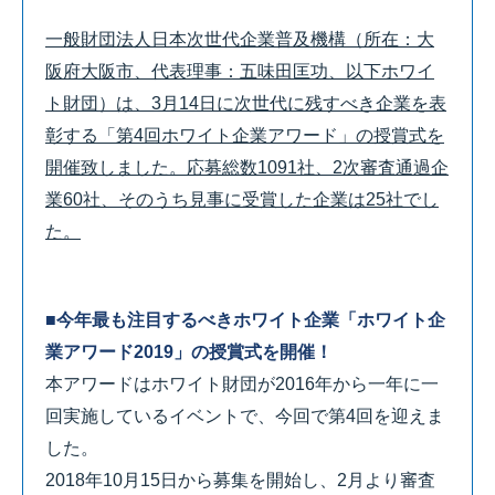
一般財団法人日本次世代企業普及機構（所在：大
阪府大阪市、代表理事：五味田匡功、以下ホワイ
ト財団）は、3月14日に次世代に残すべき企業を表
彰する「第4回ホワイト企業アワード」の授賞式を
開催致しました。応募総数1091社、2次審査通過企
業60社、そのうち見事に受賞した企業は25社でし
た。
■今年最も注目するべきホワイト企業「ホワイト企
業アワード2019」の授賞式を開催！
本アワードはホワイト財団が2016年から一年に一
回実施しているイベントで、今回で第4回を迎えま
した。
2018年10月15日から募集を開始し、2月より審査