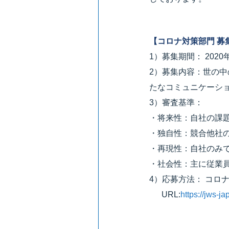
【コロナ対策部門 募
1）募集期間： 2020
2）募集内容：世の
たなコミュニケーシ
3）審査基準：
・将来性：自社の課
・独自性：競合他社
・再現性：自社のみ
・社会性：主に従業
4）応募方法： コロ
URL:
https://jws-ja