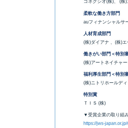
コネクシオ(株)、 
柔軟な働き方部門
auフィナンシャルサー
人材育成部門
(株)ダイアナ 、(株
働きがい部門＜特別審査
(株)アートネイチャー
福利厚生部門＜特別審
(株)ニトリホールディ
特別賞
ＴＩＳ (株)
▼受賞企業の取り組
https://jws-japan.or.j