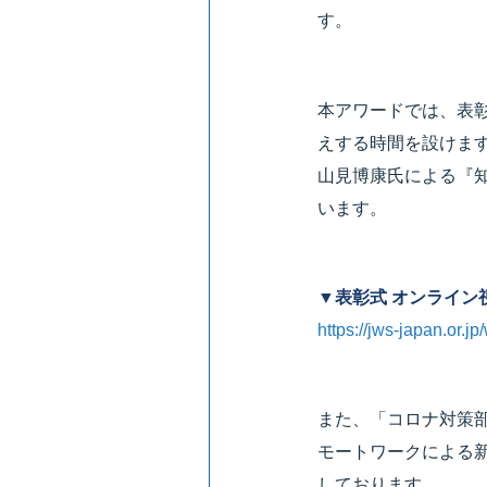
す。
本アワードでは、表
えする時間を設けま
山見博康氏による『
います。
▼表彰式 オンライン
https://jws-japan.or.j
また、「コロナ対策
モートワークによる新
しております。