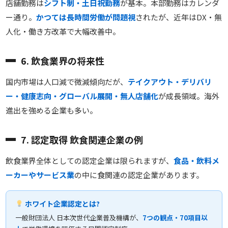
店舗勤務は
シフト制・土日祝勤務
が基本。本部勤務はカレンダ
ー通り。
かつては長時間労働が問題視
されたが、近年はDX・無
人化・働き方改革で大幅改善中。
6. 飲食業界の将来性
国内市場は人口減で微減傾向だが、
テイクアウト・デリバリ
ー・健康志向・グローバル展開・無人店舗化
が成長領域。海外
進出を強める企業も多い。
7. 認定取得 飲食関連企業の例
飲食業界全体としての認定企業は限られますが、
食品・飲料メ
ーカーやサービス業
の中に食関連の認定企業があります。
ホワイト企業認定とは?
一般財団法人 日本次世代企業普及機構が、
7つの観点・70項目以