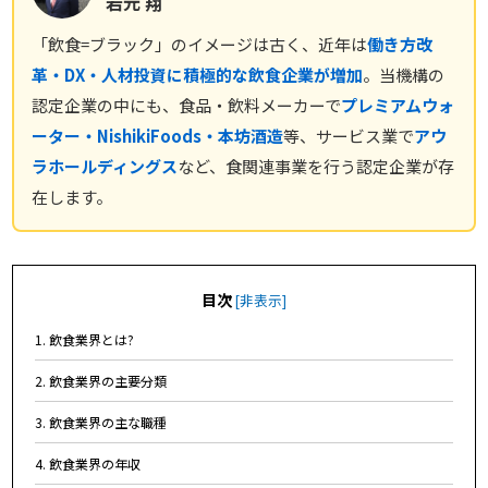
岩元 翔
「飲食=ブラック」のイメージは古く、近年は
働き方改
革・DX・人材投資に積極的な飲食企業が増加
。当機構の
認定企業の中にも、食品・飲料メーカーで
プレミアムウォ
ーター・NishikiFoods・本坊酒造
等、サービス業で
アウ
ラホールディングス
など、食関連事業を行う認定企業が存
在します。
目次
[
非表示
]
1. 飲食業界とは?
2. 飲食業界の主要分類
3. 飲食業界の主な職種
4. 飲食業界の年収