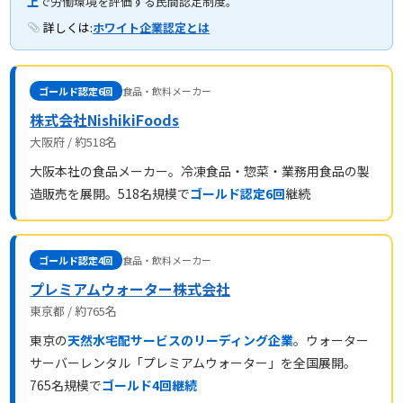
上
で労働環境を評価する民間認定制度。
詳しくは:
ホワイト企業認定とは
ゴールド認定6回
食品・飲料メーカー
株式会社NishikiFoods
大阪府 / 約518名
大阪本社の食品メーカー。冷凍食品・惣菜・業務用食品の製
造販売を展開。518名規模で
ゴールド認定6回
継続
ゴールド認定4回
食品・飲料メーカー
プレミアムウォーター株式会社
東京都 / 約765名
東京の
天然水宅配サービスのリーディング企業
。ウォーター
サーバーレンタル「プレミアムウォーター」を全国展開。
765名規模で
ゴールド4回継続