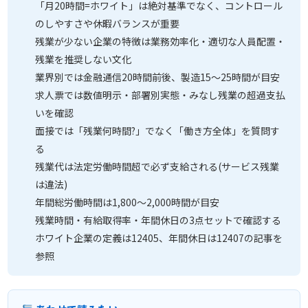
「月20時間=ホワイト」は絶対基準でなく、コントロール
のしやすさや休暇バランスが重要
残業が少ない企業の特徴は業務効率化・適切な人員配置・
残業を推奨しない文化
業界別では金融通信20時間前後、製造15〜25時間が目安
求人票では数値明示・部署別実態・みなし残業の超過支払
いを確認
面接では「残業何時間?」でなく「働き方全体」を質問す
る
残業代は法定労働時間超で必ず支給される(サービス残業
は違法)
年間総労働時間は1,800〜2,000時間が目安
残業時間・有給取得率・年間休日の3点セットで確認する
ホワイト企業の定義は12405、年間休日は12407の記事を
参照