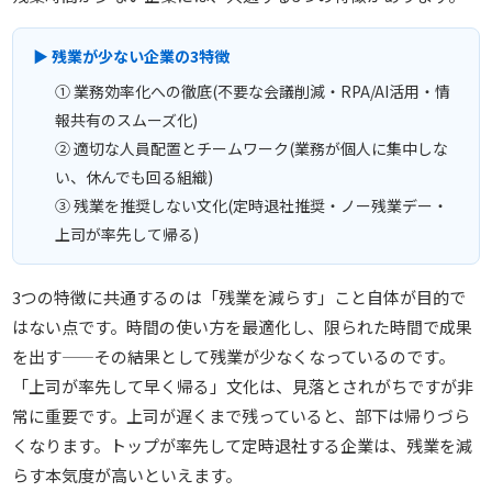
▶ 残業が少ない企業の3特徴
① 業務効率化への徹底(不要な会議削減・RPA/AI活用・情
報共有のスムーズ化)
② 適切な人員配置とチームワーク(業務が個人に集中しな
い、休んでも回る組織)
③ 残業を推奨しない文化(定時退社推奨・ノー残業デー・
上司が率先して帰る)
3つの特徴に共通するのは「残業を減らす」こと自体が目的で
はない点です。時間の使い方を最適化し、限られた時間で成果
を出す——その結果として残業が少なくなっているのです。
「上司が率先して早く帰る」文化は、見落とされがちですが非
常に重要です。上司が遅くまで残っていると、部下は帰りづら
くなります。トップが率先して定時退社する企業は、残業を減
らす本気度が高いといえます。