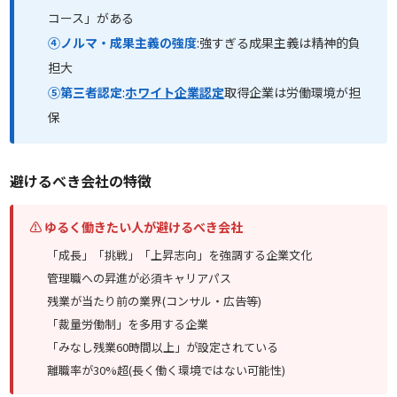
コース」がある
④ノルマ・成果主義の強度
:強すぎる成果主義は精神的負
担大
⑤第三者認定
:
ホワイト企業認定
取得企業は労働環境が担
保
避けるべき会社の特徴
⚠ ゆるく働きたい人が避けるべき会社
「成長」「挑戦」「上昇志向」を強調する企業文化
管理職への昇進が必須キャリアパス
残業が当たり前の業界(コンサル・広告等)
「裁量労働制」を多用する企業
「みなし残業60時間以上」が設定されている
離職率が30%超(長く働く環境ではない可能性)