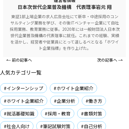
運営者情報
日本次世代企業普及機構 代表理事岩元 翔
東証1部上場企業の求人広告会社にて新卒・中途採用のコン
サルティング業務を学び、その後ITベンチャー企業にて自社
採用業務、教育業務に従事。2020年には一般財団法人日本次
世代企業普及機構の代表理事に就任。これまでの経験、実績
を活かし、経営者や従業員にとって道しるべとなる「ホワイ
ト企業指標」を作り上げた。
前の記事へ
次の記事へ
人気カテゴリ一覧
#インターンシップ
#ホワイト企業紹介
#ホワイト企業紹介
#企業分析
#働き方
#就活基礎知識
#採用・教育
#書類対策
#社会人向け
#筆記試験対策
#自己分析