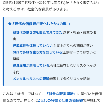
Z世代(1990年代後半〜2010年代生まれ)が「ゆるく働きたい」
と考えるのは、社会的な背景があります。
◆ Z世代の価値観が変化した5つの理由
親世代の働き方を間近で見てきた
:過労・転勤・残業の現
実
経済成長を体験していない
:右肩上がりへの期待が薄い
SNSで多様な生き方を知っている
:正解は一つではないと
理解
終身雇用が崩壊している
:会社に依存しないリスクヘッジ
志向
メンタルヘルスへの理解
:無理して働くリスクを認識
これは「怠惰」ではなく、
「健全な現実認識」
に基づいた価値
観なのです。詳しくは
Z世代の特徴と仕事の価値観
で解説して