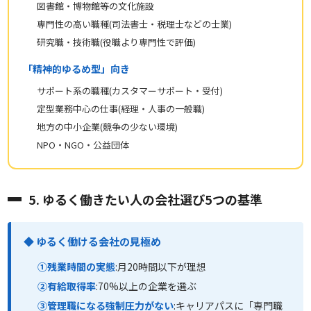
図書館・博物館等の文化施設
専門性の高い職種(司法書士・税理士などの士業)
研究職・技術職(役職より専門性で評価)
「精神的ゆるめ型」向き
サポート系の職種(カスタマーサポート・受付)
定型業務中心の仕事(経理・人事の一般職)
地方の中小企業(競争の少ない環境)
NPO・NGO・公益団体
5. ゆるく働きたい人の会社選び5つの基準
◆ ゆるく働ける会社の見極め
①残業時間の実態
:月20時間以下が理想
②有給取得率
:70%以上の企業を選ぶ
③管理職になる強制圧力がない
:キャリアパスに「専門職