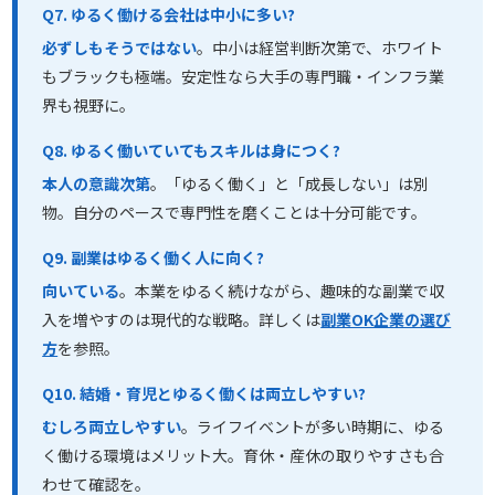
Q7. ゆるく働ける会社は中小に多い?
必ずしもそうではない
。中小は経営判断次第で、ホワイト
もブラックも極端。安定性なら大手の専門職・インフラ業
界も視野に。
Q8. ゆるく働いていてもスキルは身につく?
本人の意識次第
。「ゆるく働く」と「成長しない」は別
物。自分のペースで専門性を磨くことは十分可能です。
Q9. 副業はゆるく働く人に向く?
向いている
。本業をゆるく続けながら、趣味的な副業で収
入を増やすのは現代的な戦略。詳しくは
副業OK企業の選び
方
を参照。
Q10. 結婚・育児とゆるく働くは両立しやすい?
むしろ両立しやすい
。ライフイベントが多い時期に、ゆる
く働ける環境はメリット大。育休・産休の取りやすさも合
わせて確認を。