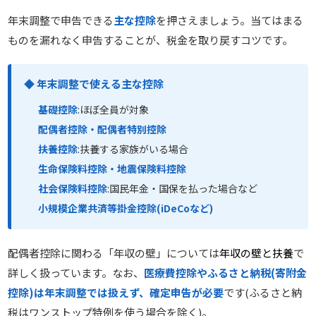
年末調整で申告できる
主な控除
を押さえましょう。当てはまる
ものを漏れなく申告することが、税金を取り戻すコツです。
◆ 年末調整で使える主な控除
基礎控除
:ほぼ全員が対象
配偶者控除・配偶者特別控除
扶養控除
:扶養する家族がいる場合
生命保険料控除・地震保険料控除
社会保険料控除
:国民年金・国保を払った場合など
小規模企業共済等掛金控除(iDeCoなど)
配偶者控除に関わる「年収の壁」については
年収の壁と扶養
で
詳しく扱っています。なお、
医療費控除やふるさと納税(寄附金
控除)は年末調整では扱えず、確定申告が必要
です(ふるさと納
税はワンストップ特例を使う場合を除く)。