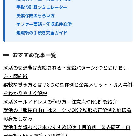
手取り計算シミュレーター
失業保険のもらい方
オファー面談・年収条件交渉
退職後の手続き完全ガイド
おすすめ記事一覧
就活の交通費は支給される？支給パターン3つと受け取り
方・節約術
柔軟な働き方とは？8つの具体例と企業メリット・導入事例
をわかりやすく解説
就活メールアドレスの作り方｜注意点やNG例も紹介
就活の「服装自由」はスーツでOK？私服の正解例と好印象
の身だしなみ
就活生が読むべき本おすすめ10選｜目的別（業界研究・自
己分析・ES・面接・SPI対策）