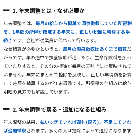
1. 年末調整とは・なぜ必要か
年末調整とは、
毎月の給与から概算で源泉徴収していた所得税
を、1年間の所得が確定する年末に、正しい税額に精算する手
続き
です。会社が従業員に代わって行います。
なぜ精算が必要かというと、
毎月の源泉徴収はあくまで概算
だ
からです。年の途中で扶養家族が増えたり、生命保険料を払っ
ていたりすると、その分の控除が毎月の天引きには反映されて
いません。年末にまとめて控除を反映し、正しい年税額を計算
して差額を精算するのが年末調整です。所得税の仕組みは
給与
明細の見方
でも解説しています。
2. 年末調整で戻る・追加になる仕組み
年末調整の結果、
払いすぎていれば還付(戻る)、不足していれ
ば追加徴収
されます。多くの人は控除によって還付になります