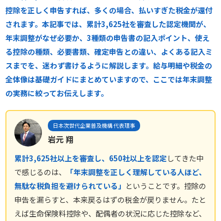
控除を正しく申告すれば、多くの場合、払いすぎた税金が還付
されます。本記事では、累計3,625社を審査した認定機関が、
年末調整がなぜ必要か、3種類の申告書の記入ポイント、使え
る控除の種類、必要書類、確定申告との違い、よくある記入ミ
スまでを、迷わず書けるように解説します。給与明細や税金の
全体像は基礎ガイドにまとめていますので、ここでは年末調整
の実務に絞ってお伝えします。
日本次世代企業普及機構 代表理事
岩元 翔
累計3,625社以上を審査し、650社以上を認定
してきた中
で感じるのは、
「年末調整を正しく理解している人ほど、
無駄な税負担を避けられている」
ということです。控除の
申告を漏らすと、本来戻るはずの税金が戻りません。たと
えば生命保険料控除や、配偶者の状況に応じた控除など、