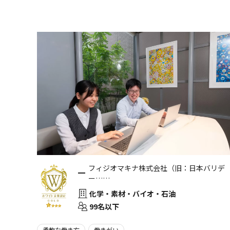
フィジオマキナ株式会社（旧：日本バリデ
ー……
化学・素材・バイオ・石油
99名以下
柔軟な働き方
働きがい