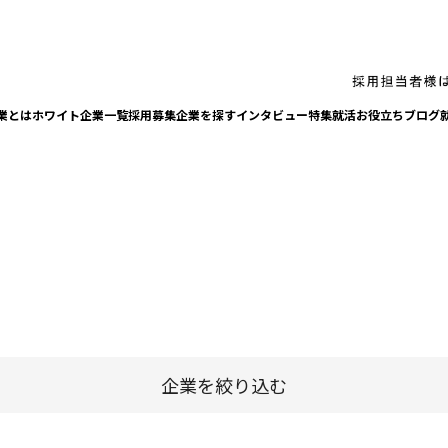
業とは
ホワイト企業一覧
採⽤募集企業を探す
インタビュー
特集
就活お役⽴ちブログ
企業を絞り込む