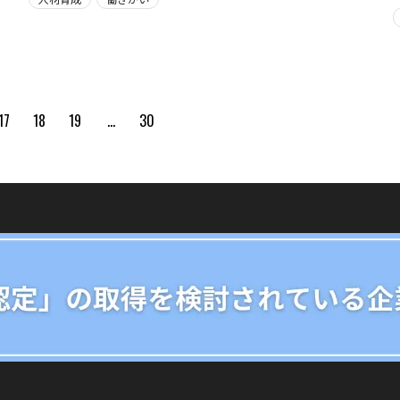
17
18
19
…
30