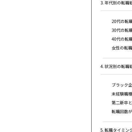
3. 年代別の転職
20代の転
30代の転
40代の転
女性の転
4. 状況別の転職
ブラック
未経験職
第二新卒
転職回数
5. 転職タイミ