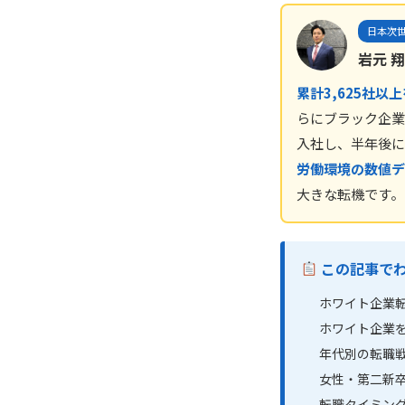
日本次世
岩元 翔
累計3,625社以
らにブラック企業
入社し、半年後に
労働環境の数値デ
大きな転機です。
この記事で
ホワイト企業
ホワイト企業
年代別の転職戦略
女性・第二新
転職タイミン