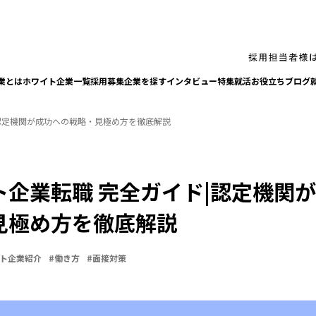
業とは
ホワイト企業一覧
採⽤募集企業を探す
インタビュー
特集
就活お役⽴ちブログ
|認定機関が成功への戦略・見極め方を徹底解説
ト企業転職 完全ガイド|認定機関
見極め方を徹底解説
ト企業紹介
#
働き方
#
面接対策