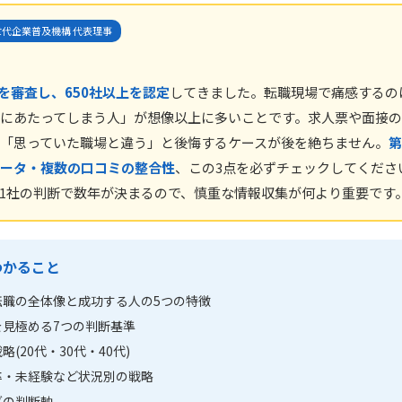
代企業普及機構 代表理事
上を審査し、650社以上を認定
してきました。転職現場で痛感するの
にあたってしまう人」が想像以上に多いことです。求人票や面接の
「思っていた職場と違う」と後悔するケースが後を絶ちません。
第
ータ・複数の口コミの整合性
、この3点を必ずチェックしてくださ
1社の判断で数年が決まるので、慎重な情報収集が何より重要です
わかること
転職の全体像と成功する人の5つの特徴
を見極める7つの判断基準
(20代・30代・40代)
卒・未経験など状況別の戦略
グの判断軸