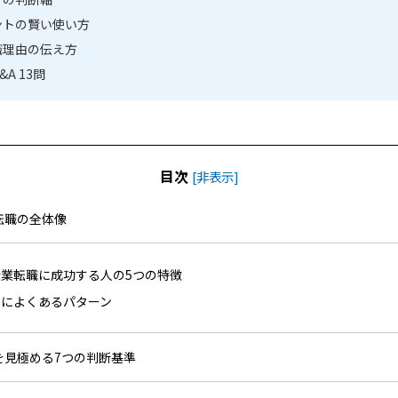
ントの賢い使い方
職理由の伝え方
A 13問
目次
[
非表示
]
業転職の全体像
業転職に成功する人の5つの特徴
人によくあるパターン
業を見極める7つの判断基準