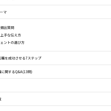
テーマ
の頻出質問
の上手な伝え方
ジェントの選び方
業転職を成功させる7ステップ
関するQ&A(13問)
覧