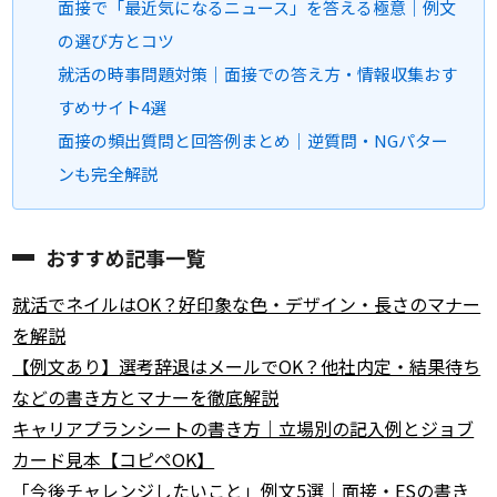
面接で「最近気になるニュース」を答える極意｜例文
の選び方とコツ
就活の時事問題対策｜面接での答え方・情報収集おす
すめサイト4選
面接の頻出質問と回答例まとめ｜逆質問・NGパター
ンも完全解説
おすすめ記事一覧
就活でネイルはOK？好印象な色・デザイン・長さのマナー
を解説
【例文あり】選考辞退はメールでOK？他社内定・結果待ち
などの書き方とマナーを徹底解説
キャリアプランシートの書き方｜立場別の記入例とジョブ
カード見本【コピペOK】
「今後チャレンジしたいこと」例文5選｜面接・ESの書き