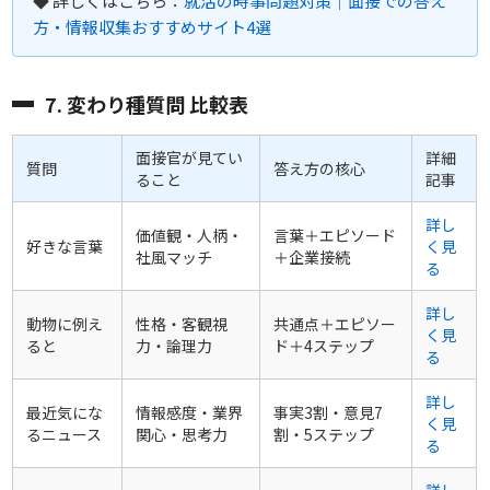
◆ 詳しくはこちら：
就活の時事問題対策｜面接での答え
方・情報収集おすすめサイト4選
7. 変わり種質問 比較表
面接官が見てい
詳細
質問
答え方の核心
ること
記事
詳し
価値観・人柄・
言葉＋エピソード
好きな言葉
く見
社風マッチ
＋企業接続
る
詳し
動物に例え
性格・客観視
共通点＋エピソー
く見
ると
力・論理力
ド＋4ステップ
る
詳し
最近気にな
情報感度・業界
事実3割・意見7
く見
るニュース
関心・思考力
割・5ステップ
る
詳し