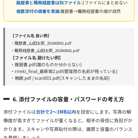
履歴書と職務経歴書は別ファイル
:1ファイルにまとめない
複数添付の順番を意識
:履歴書→職務経歴書の順が自然
【ファイル名 良い例】
・履歴書_山田太郎_20260601.pdf
・職務経歴書_山田太郎_20260601.pdf
【ファイル名 避けたい例】
・履歴書.pdf(誰のものか分からない)
・rireki_final_最新版2.pdf(管理用の名前が残っている)
・無題.pdf / scan001.pdf(スキャンしたままの名前)
6. 添付ファイルの容量・パスワードの考え方
添付ファイルは
合計で2〜3MB以内
を目安にします。写真の解
像度が高すぎてファイルが重くなると、相手の受信に負担がか
かります。スキャンや写真貼付の際は、画質と容量のバランス
を意識しましょう。