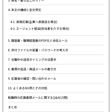
3. 宛名・書き出しのマナー
4. 本文の構成と全文例文
4-1. 直接応募(企業へ直接送る場合)
4-2. エージェント経由(担当者を介する場合)
5. 履歴書・職務経歴書のPDF化と命名ルール
6. 添付ファイルの容量・パスワードの考え方
7. 在職中の送信タイミングの注意点
8. 書類の追送・再送メールの書き方
9. 応募後の確認・問い合わせメール
10. よくあるNG例とその対処
転職時の応募書類メールに関するQ&A(15問)
まとめ