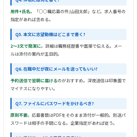
用件+氏名
。「○○職応募の件/山田太郎」など。求人番号の
指定があれば含める。
Q5. 本文に志望動機はどこまで書く?
2〜3文で簡潔に
。詳細は職務経歴書や面接で伝える。メー
ルは添付の案内が主目的。
Q6. 在職中だが夜にメールを送ってもいい?
予約送信で翌朝に届ける
のがおすすめ。深夜送信は印象面で
マイナスになりやすい。
Q7. ファイルにパスワードをかけるべき?
原則不要
。応募書類はPDFをそのまま添付が一般的。別送パ
スワードは相手の手間になる。企業指定があれば従う。