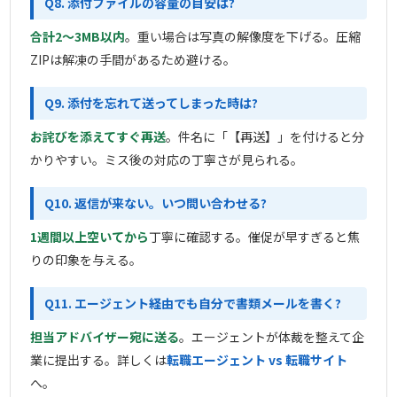
Q8. 添付ファイルの容量の目安は?
合計2〜3MB以内
。重い場合は写真の解像度を下げる。圧縮
ZIPは解凍の手間があるため避ける。
Q9. 添付を忘れて送ってしまった時は?
お詫びを添えてすぐ再送
。件名に「【再送】」を付けると分
かりやすい。ミス後の対応の丁寧さが見られる。
Q10. 返信が来ない。いつ問い合わせる?
1週間以上空いてから
丁寧に確認する。催促が早すぎると焦
りの印象を与える。
Q11. エージェント経由でも自分で書類メールを書く?
担当アドバイザー宛に送る
。エージェントが体裁を整えて企
業に提出する。詳しくは
転職エージェント vs 転職サイト
へ。