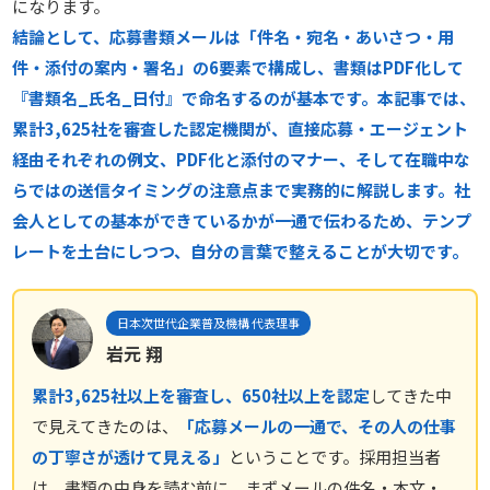
になります。
結論として、応募書類メールは「件名・宛名・あいさつ・用
件・添付の案内・署名」の6要素で構成し、書類はPDF化して
『書類名_氏名_日付』で命名するのが基本です。本記事では、
累計3,625社を審査した認定機関が、直接応募・エージェント
経由それぞれの例文、PDF化と添付のマナー、そして在職中な
らではの送信タイミングの注意点まで実務的に解説します。社
会人としての基本ができているかが一通で伝わるため、テンプ
レートを土台にしつつ、自分の言葉で整えることが大切です。
日本次世代企業普及機構 代表理事
岩元 翔
累計3,625社以上を審査し、650社以上を認定
してきた中
で見えてきたのは、
「応募メールの一通で、その人の仕事
の丁寧さが透けて見える」
ということです。採用担当者
は、書類の中身を読む前に、まずメールの件名・本文・