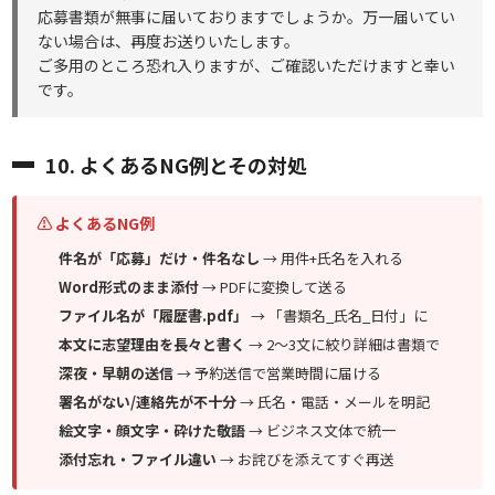
応募書類が無事に届いておりますでしょうか。万一届いてい
ない場合は、再度お送りいたします。
ご多用のところ恐れ入りますが、ご確認いただけますと幸い
です。
10. よくあるNG例とその対処
⚠ よくあるNG例
件名が「応募」だけ・件名なし
→ 用件+氏名を入れる
Word形式のまま添付
→ PDFに変換して送る
ファイル名が「履歴書.pdf」
→ 「書類名_氏名_日付」に
本文に志望理由を長々と書く
→ 2〜3文に絞り詳細は書類で
深夜・早朝の送信
→ 予約送信で営業時間に届ける
署名がない/連絡先が不十分
→ 氏名・電話・メールを明記
絵文字・顔文字・砕けた敬語
→ ビジネス文体で統一
添付忘れ・ファイル違い
→ お詫びを添えてすぐ再送