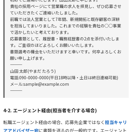
貴社の採用ページにて営業職の求人を拝見し、ぜひ応募させ
ていただきたくご連絡いたしました。
前職では法人営業として7年間、新規開拓と既存顧客の深耕
を担当してまいりました。これまでの経験を貴社の○○事業
で活かしたいと考えております。
応募書類として、履歴書・職務経歴書の2点を添付いたしま
す。ご査収のほどよろしくお願いいたします。
書類選考の機会をいただけますと幸いです。何卒よろしくお
願い申し上げます。
――――――――――
山田 太郎(やまだ たろう)
電話:090-0000-0000(平日18時以降・土日は終日連絡可能)
メール:sample@example.com
――――――――――
4-2. エージェント経由(担当者を介する場合)
転職エージェント経由の場合、応募先企業ではなく
担当キャリ
アアドバイザー宛
に書類を送るのが一般的です。エージェント