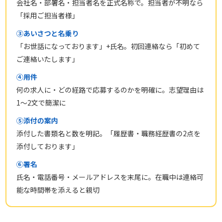
会社名・部署名・担当者名を正式名称で。担当者が不明なら
「採用ご担当者様」
③あいさつと名乗り
「お世話になっております」+氏名。初回連絡なら「初めて
ご連絡いたします」
④用件
何の求人に・どの経路で応募するのかを明確に。志望理由は
1〜2文で簡潔に
⑤添付の案内
添付した書類名と数を明記。「履歴書・職務経歴書の2点を
添付しております」
⑥署名
氏名・電話番号・メールアドレスを末尾に。在職中は連絡可
能な時間帯を添えると親切