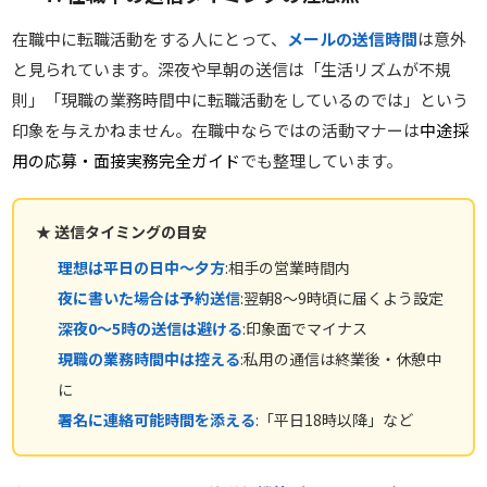
在職中に転職活動をする人にとって、
メールの送信時間
は意外
と見られています。深夜や早朝の送信は「生活リズムが不規
則」「現職の業務時間中に転職活動をしているのでは」という
印象を与えかねません。在職中ならではの活動マナーは
中途採
用の応募・面接実務完全ガイド
でも整理しています。
★ 送信タイミングの目安
理想は平日の日中〜夕方
:相手の営業時間内
夜に書いた場合は予約送信
:翌朝8〜9時頃に届くよう設定
深夜0〜5時の送信は避ける
:印象面でマイナス
現職の業務時間中は控える
:私用の通信は終業後・休憩中
に
署名に連絡可能時間を添える
:「平日18時以降」など