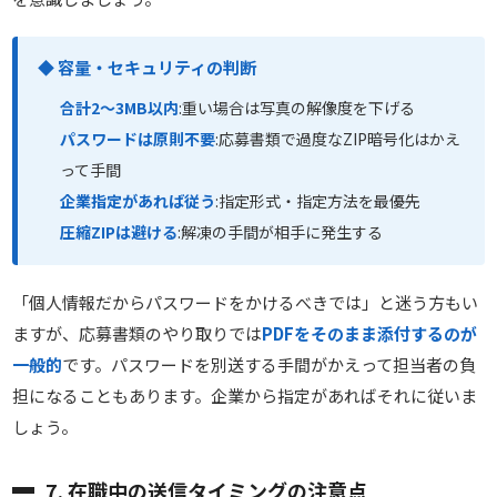
◆ 容量・セキュリティの判断
合計2〜3MB以内
:重い場合は写真の解像度を下げる
パスワードは原則不要
:応募書類で過度なZIP暗号化はかえ
って手間
企業指定があれば従う
:指定形式・指定方法を最優先
圧縮ZIPは避ける
:解凍の手間が相手に発生する
「個人情報だからパスワードをかけるべきでは」と迷う方もい
ますが、応募書類のやり取りでは
PDFをそのまま添付するのが
一般的
です。パスワードを別送する手間がかえって担当者の負
担になることもあります。企業から指定があればそれに従いま
しょう。
7. 在職中の送信タイミングの注意点