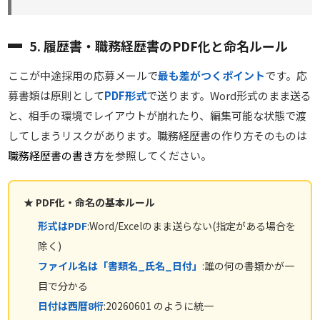
5. 履歴書・職務経歴書のPDF化と命名ルール
ここが中途採用の応募メールで
最も差がつくポイント
です。応
募書類は原則として
PDF形式
で送ります。Word形式のまま送る
と、相手の環境でレイアウトが崩れたり、編集可能な状態で渡
してしまうリスクがあります。職務経歴書の作り方そのものは
職務経歴書の書き方
を参照してください。
★ PDF化・命名の基本ルール
形式はPDF
:Word/Excelのまま送らない(指定がある場合を
除く)
ファイル名は「書類名_氏名_日付」
:誰の何の書類かが一
目で分かる
日付は西暦8桁
:20260601 のように統一