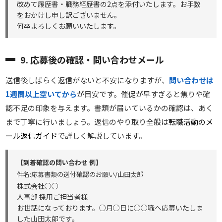
改めて履歴書・職務経歴書の2点を添付いたします。お手数
をおかけし申し訳ございません。
何卒よろしくお願いいたします。
9. 応募後の確認・問い合わせメール
送信後しばらく返信がないと不安になりますが、
問い合わせは
1週間以上空いてから
が目安です。催促が早すぎると焦りや確
認不足の印象を与えます。書類が届いているかの確認は、あく
まで丁寧に行いましょう。返信のやり取り全般は
転職活動のメ
ール返信ガイド
で詳しく解説しています。
【到着確認の問い合わせ 例】
件名:応募書類の送付確認のお願い/山田太郎
株式会社○○
人事部 採用ご担当者様
お世話になっております。○月○日に○○職へ応募いたしま
した山田太郎です。