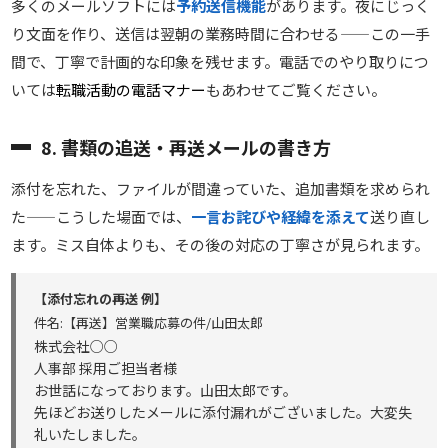
多くのメールソフトには
予約送信機能
があります。夜にじっく
り文面を作り、送信は翌朝の業務時間に合わせる——この一手
間で、丁寧で計画的な印象を残せます。電話でのやり取りにつ
いては
転職活動の電話マナー
もあわせてご覧ください。
8. 書類の追送・再送メールの書き方
添付を忘れた、ファイルが間違っていた、追加書類を求められ
た——こうした場面では、
一言お詫びや経緯を添えて
送り直し
ます。ミス自体よりも、その後の対応の丁寧さが見られます。
【添付忘れの再送 例】
件名:【再送】営業職応募の件/山田太郎
株式会社○○
人事部 採用ご担当者様
お世話になっております。山田太郎です。
先ほどお送りしたメールに添付漏れがございました。大変失
礼いたしました。