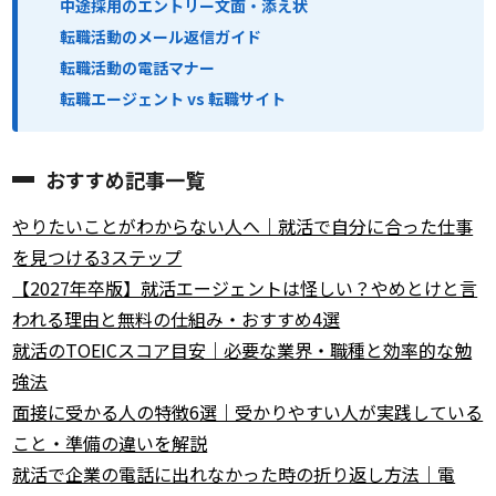
中途採用のエントリー文面・添え状
転職活動のメール返信ガイド
転職活動の電話マナー
転職エージェント vs 転職サイト
おすすめ記事一覧
やりたいことがわからない人へ｜就活で自分に合った仕事
を見つける3ステップ
【2027年卒版】就活エージェントは怪しい？やめとけと言
われる理由と無料の仕組み・おすすめ4選
就活のTOEICスコア目安｜必要な業界・職種と効率的な勉
強法
面接に受かる人の特徴6選｜受かりやすい人が実践している
こと・準備の違いを解説
就活で企業の電話に出れなかった時の折り返し方法｜電