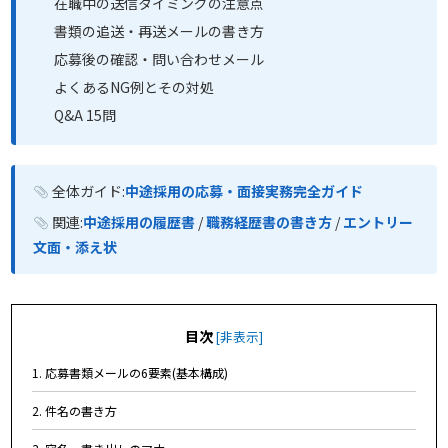
在職中の送信タイミングの注意点
書類の追送・再送メールの書き方
応募後の確認・問い合わせメール
よくあるNG例とその対処
Q&A 15問
全体ガイド:
中途採用の応募・面接実務完全ガイド
関連:
中途採用の履歴書
/
職務経歴書の書き方
/
エントリー
文面・添え状
目次
[
非表示
]
1. 応募書類メールの6要素(基本構成)
2. 件名の書き方