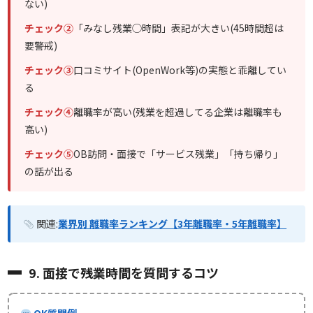
ない)
チェック②
「みなし残業◯時間」表記が大きい(45時間超は
要警戒)
チェック③
口コミサイト(OpenWork等)の実態と乖離してい
る
チェック④
離職率が高い(残業を超過してる企業は離職率も
高い)
チェック⑤
OB訪問・面接で「サービス残業」「持ち帰り」
の話が出る
関連:
業界別 離職率ランキング【3年離職率・5年離職率】
9. 面接で残業時間を質問するコツ