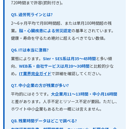
720時間まで許容(罰則付き)。
Q5. 過労死ラインとは?
2〜6ヶ月平均で月80時間超、または単月100時間超の残
業。
脳・心臓疾患による労災認定
の基準とされています。
健康・寿命を守るため絶対に超えるべきでない数値。
Q6. ITは本当に激務?
業態によります。
SIer・SES系は月35〜45時間
と多い傾
向、
WEB系・自社サービスは月20〜30時間
と比較的少な
め。
IT業界完全ガイド
で詳細を確認してください。
Q7. 中小企業の方が残業が多い?
平均的にはそうです。
大企業月11〜13時間・中小月16時間
と差があります。人手不足とリソース不足が要因。ただし、
ホワイト中小企業もあるため一概には言えません。
Q8. 残業時間データはどこで調べる?