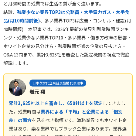
と月80時間の残業では生活の質が全く違います。
結論、
残業少ない業界TOP3は公務員・大手電力ガス・大手食
品(月10時間前後)
、多い業界TOP3は広告・コンサル・建設(月
40時間超)。本記事では、2026年最新の業界別残業時間ランキ
ング・残業少ない業界TOP10・多い業界・働き方改革の影響・
ホワイト企業の見分け方・残業時間が嘘の企業の見抜き方・
Q&A 13問まで、累計3,625社を審査した認定機関の視点で徹底
解説します。
日本次世代企業普及機構 代表理事
岩元 翔
累計3,625社以上を審査し、650社以上を認定
してきまし
た。残業時間は
業界による「平均」と企業による「個別
差」の両方
を見るべき指標です。激務業界でもホワイト企
業はあり、楽な業界でもブラック企業はあります。業界選