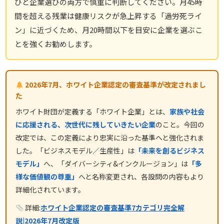
びと企業選びの両方で慎重に判断してください。月45時
間を超える残業は健康リスクが急上昇する「過労死ライ
ン」に近づくため、月20時間以下を目安に企業を選ぶこ
とを強くお勧めします。
2026年7月、ホワイト企業認定の審査基準が改定されまし
た
ホワイト財団が定義する「ホワイト企業」とは、
家族や社会
に応援される、次世代に残していきたい企業
のこと。今回の
改定では、この定義により忠実に沿った基準へと強化されま
した。「ビジネスモデル／生産性」は
「未来を創るビジネス
モデル」
へ、「ダイバーシティ&インクルージョン」は
「多
様な価値観の尊重」
へと名称変更され、各設問の内容もより
詳細化されています。
詳細:
ホワイト企業認定の審査基準7カテゴリ完全解
説|2026年7月改定版