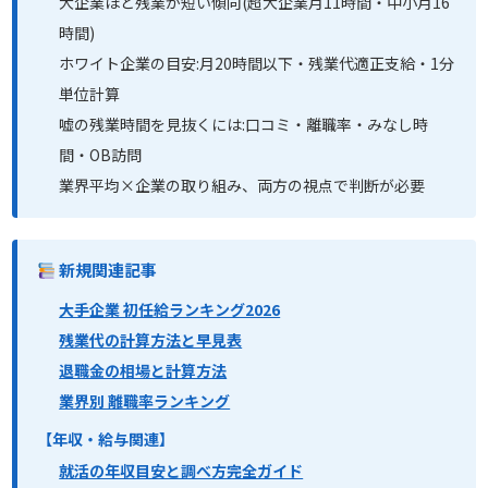
大企業ほど残業が短い傾向(超大企業月11時間・中小月16
時間)
ホワイト企業の目安:月20時間以下・残業代適正支給・1分
単位計算
嘘の残業時間を見抜くには:口コミ・離職率・みなし時
間・OB訪問
業界平均×企業の取り組み、両方の視点で判断が必要
新規関連記事
大手企業 初任給ランキング2026
残業代の計算方法と早見表
退職金の相場と計算方法
業界別 離職率ランキング
【年収・給与関連】
就活の年収目安と調べ方完全ガイド