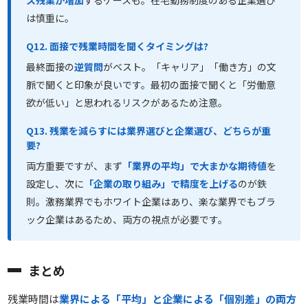
ス残業が増加
するケースも。在宅勤務制度のある企業選び
は慎重に。
Q12. 面接で残業時間を聞くタイミングは?
最終面接の
逆質問
がベスト。「キャリア」「働き方」の文
脈で聞くと印象が良いです。最初の面接で聞くと「労働意
欲が低い」と思われるリスクがあるため注意。
Q13. 残業を減らすには業界選びと企業選び、どちらが重
要?
両方重要ですが、まず
「業界の平均」で大まかな期待値
を
設定し、次に
「企業の取り組み」で精度を上げる
のが鉄
則。激務業界でもホワイト企業はあり、楽な業界でもブラ
ック企業はあるため、両方の視点が必要です。
まとめ
残業時間は
業界による「平均」と企業による「個別差」の両方