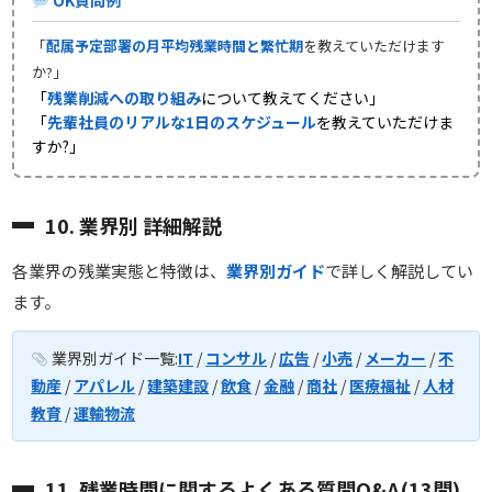
OK質問例
「
配属予定部署の月平均残業時間と繁忙期
を教えていただけます
か?」
「
残業削減への取り組み
について教えてください」
「
先輩社員のリアルな1日のスケジュール
を教えていただけま
すか?」
10. 業界別 詳細解説
各業界の残業実態と特徴は、
業界別ガイド
で詳しく解説してい
ます。
業界別ガイド一覧:
IT
/
コンサル
/
広告
/
小売
/
メーカー
/
不
動産
/
アパレル
/
建築建設
/
飲食
/
金融
/
商社
/
医療福祉
/
人材
教育
/
運輸物流
11. 残業時間に関するよくある質問Q&A(13問)