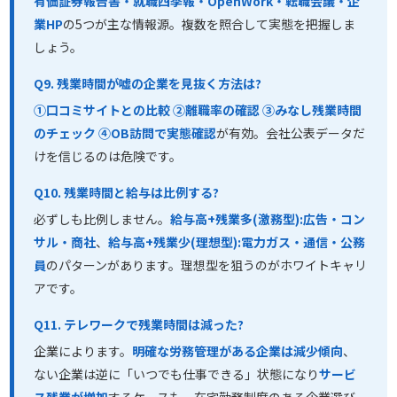
有価証券報告書・就職四季報・OpenWork・転職会議・企
業HP
の5つが主な情報源。複数を照合して実態を把握しま
しょう。
Q9. 残業時間が嘘の企業を見抜く方法は?
①口コミサイトとの比較 ②離職率の確認 ③みなし残業時間
のチェック ④OB訪問で実態確認
が有効。会社公表データだ
けを信じるのは危険です。
Q10. 残業時間と給与は比例する?
必ずしも比例しません。
給与高+残業多(激務型):広告・コン
サル・商社
、
給与高+残業少(理想型):電力ガス・通信・公務
員
のパターンがあります。理想型を狙うのがホワイトキャリ
アです。
Q11. テレワークで残業時間は減った?
企業によります。
明確な労務管理がある企業は減少傾向
、
ない企業は逆に「いつでも仕事できる」状態になり
サービ