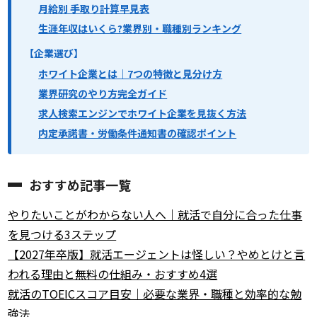
月給別 手取り計算早見表
生涯年収はいくら?業界別・職種別ランキング
【企業選び】
ホワイト企業とは｜7つの特徴と見分け方
業界研究のやり方完全ガイド
求人検索エンジンでホワイト企業を見抜く方法
内定承諾書・労働条件通知書の確認ポイント
おすすめ記事一覧
やりたいことがわからない人へ｜就活で自分に合った仕事
を見つける3ステップ
【2027年卒版】就活エージェントは怪しい？やめとけと言
われる理由と無料の仕組み・おすすめ4選
就活のTOEICスコア目安｜必要な業界・職種と効率的な勉
強法