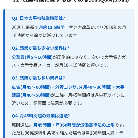
Q1. 日本の平均残業時間は?
2026年最新で
月約13.5時間
。働き方改革により2019年の月
18時間から徐々に減少しています。
Q2. 残業が最も少ない業界は?
公務員(月5〜10時間)
が圧倒的に少なく、次いで大手電力ガ
ス・大手食品メーカーが月10〜15時間と短いです。
Q3. 残業が最も多い業界は?
広告(月45〜60時間)・外資コンサル(月40〜80時間)・大手
建設(月40〜50時間)
が三強。月45時間超は過労死ラインに
近いため、健康面で注意が必要です。
Q4. 月45時間超の残業は違法?
原則違法。
月45時間・年360時間が労働基準法の上限
です。
ただし36協定特別条項を結んだ場合は月100時間未満・年