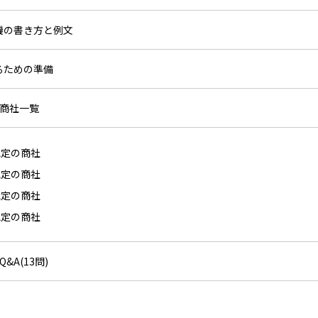
動機の書き方と例文
するための準備
ト商社一覧
認定の商社
認定の商社
認定の商社
認定の商社
&A(13問)