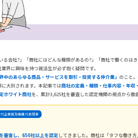
いる会社?」「商社にはどんな種類があるの?」「商社で働くのはき
社業界に興味を持つ就活生が必ず抱く疑問です。
界中のあらゆる商品・サービスを取引・投資する仲介業」
のこと。
類に大別されます。本記事では
商社の定義・種類・仕事内容・年収
定ホワイト商社
を、累計3,625社を審査した認定機関の視点から徹
代企業普及機構 代表理事
上を審査し、650社以上を認定
してきました。商社は「タフな働き方