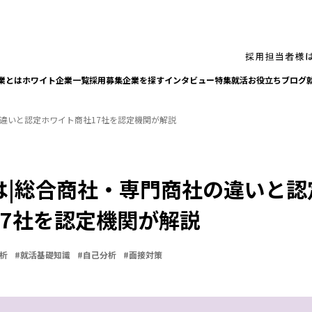
業とは
ホワイト企業一覧
採⽤募集企業を探す
インタビュー
特集
就活お役⽴ちブログ
の違いと認定ホワイト商社17社を認定機関が解説
は|総合商社・専門商社の違いと認
17社を認定機関が解説
析
#
就活基礎知識
#
自己分析
#
面接対策