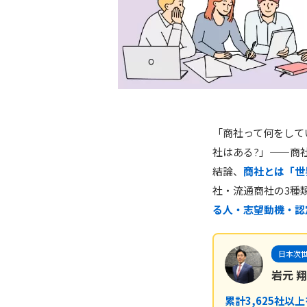
「商社って何をして
社はある?」——商
結論、
商社とは「世
社・流通商社の3種
る人・志望動機・認
日本次世
岩元 翔
累計3,625社以