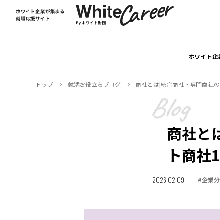
ホワイト企
トップ
就活お役⽴ちブログ
商社とは|総合商社・専門商社
商社と
ト商社
2026.02.09
#
企業分