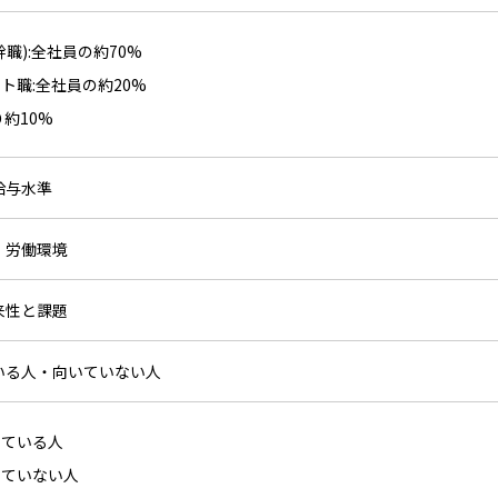
幹職):全社員の約70%
ト職:全社員の約20%
り約10%
給与水準
方・労働環境
将来性と課題
ている人・向いていない人
いている人
いていない人