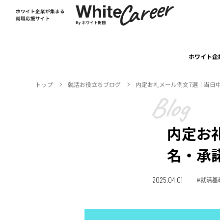
ホワイト企
トップ
就活お役⽴ちブログ
内定お礼メール例文7選｜当日
内定お
名・承
2025.04.01
#
就活基