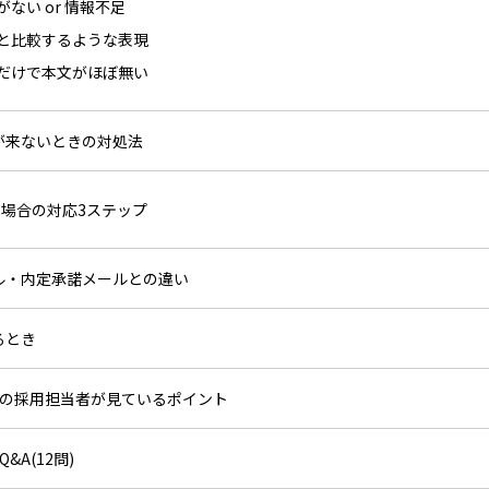
がない or 情報不足
社と比較するような表現
名だけで本文がほぼ無い
信が来ないときの対処法
場合の対応3ステップ
ール・内定承諾メールとの違い
るとき
企業の採用担当者が見ているポイント
&A(12問)