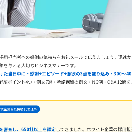
採用担当者への感謝の気持ちをお礼メールで伝えましょう。迅速か
象を与える大切なビジネスマナーです。
けた当日中に・感謝+エピソード+意欲の3点を盛り込み・300〜40
須ポイント4つ・例文7選・承諾保留の例文・NG例・Q&A 12問
代企業普及機構 代表理事
上を審査し、650社以上を認定
してきました。ホワイト企業の採用担