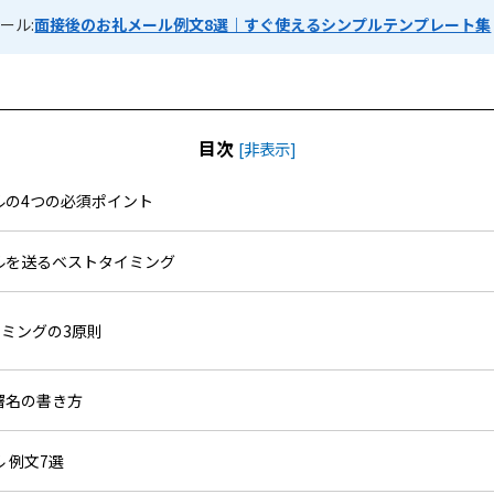
ール:
面接後のお礼メール例文8選｜すぐ使えるシンプルテンプレート集
目次
[
非表示
]
ールの4つの必須ポイント
ールを送るベストタイミング
ミングの3原則
・署名の書き方
ル 例文7選