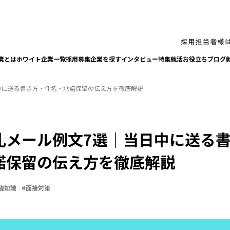
業とは
ホワイト企業一覧
採⽤募集企業を探す
インタビュー
特集
就活お役⽴ちブログ
中に送る書き方・件名・承諾保留の伝え方を徹底解説
礼メール例文7選｜当日中に送る
諾保留の伝え方を徹底解説
礎知識
#
面接対策