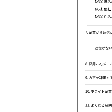
NG③ 署名
NG④ 他
NG⑤ 件
7. 企業から返
返信がない
8. 採用お礼メ
9. 内定を辞退す
10. ホワイト
11. よくある疑問Q