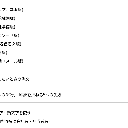
ンプル基本版)
欲強調版)
社準備版)
ピソード版)
:返信短文版)
諾版)
話→メール版)
にしたいときの例文
ールのNG例｜印象を損ねる5つの失敗
文字・顔文字を使う
字脱字(特に会社名・担当者名)