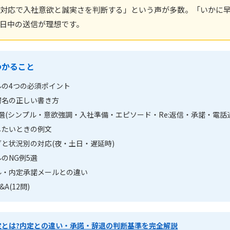
対応で入社意欲と誠実さを判断する」という声が多数。「いかに
日中の送信が理想です。
わかること
ルの4つの必須ポイント
署名の正しい書き方
選(シンプル・意欲強調・入社準備・エピソード・Re:返信・承諾・電話
したいときの例文
と状況別の対応(夜・土日・遅延時)
のNG例5選
ル・内定承諾メールとの違い
A(12問)
定とは?内定との違い・承諾・辞退の判断基準を完全解説