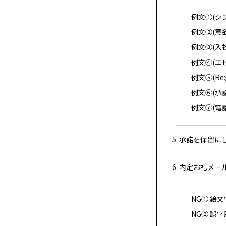
例文①(シ
例文②(意
例文③(入
例文④(エ
例文⑤(Re
例文⑥(承
例文⑦(電
5. 承諾を保留
6. 内定お礼メ
NG① 絵
NG② 誤