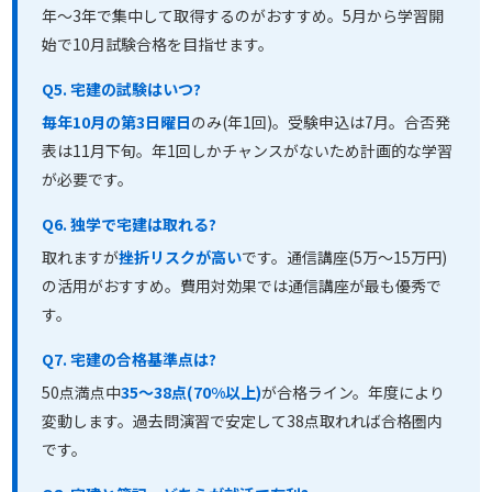
年〜3年で集中して取得するのがおすすめ。5月から学習開
始で10月試験合格を目指せます。
Q5. 宅建の試験はいつ?
毎年10月の第3日曜日
のみ(年1回)。受験申込は7月。合否発
表は11月下旬。年1回しかチャンスがないため計画的な学習
が必要です。
Q6. 独学で宅建は取れる?
取れますが
挫折リスクが高い
です。通信講座(5万〜15万円)
の活用がおすすめ。費用対効果では通信講座が最も優秀で
す。
Q7. 宅建の合格基準点は?
50点満点中
35〜38点(70%以上)
が合格ライン。年度により
変動します。過去問演習で安定して38点取れれば合格圏内
です。