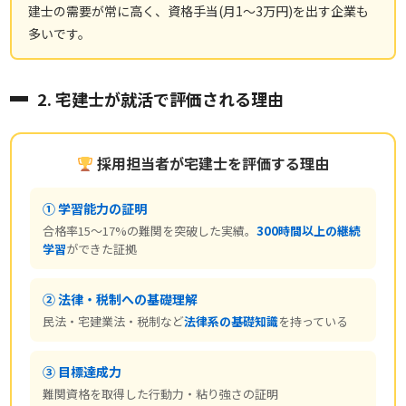
建士の需要が常に高く、資格手当(月1〜3万円)を出す企業も
多いです。
2. 宅建士が就活で評価される理由
採用担当者が宅建士を評価する理由
① 学習能力の証明
合格率15〜17%の難関を突破した実績。
300時間以上の継続
学習
ができた証拠
② 法律・税制への基礎理解
民法・宅建業法・税制など
法律系の基礎知識
を持っている
③ 目標達成力
難関資格を取得した行動力・粘り強さの証明