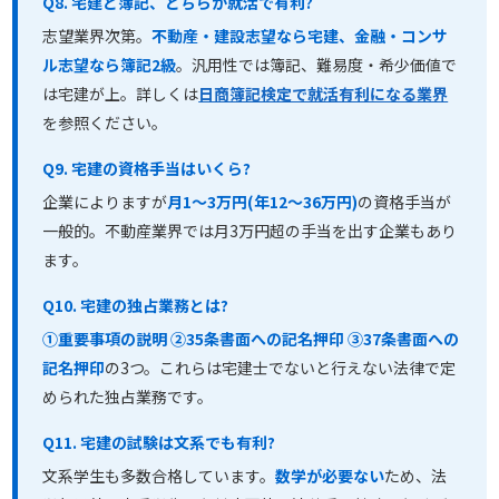
Q8. 宅建と簿記、どちらが就活で有利?
志望業界次第。
不動産・建設志望なら宅建、金融・コンサ
ル志望なら簿記2級
。汎用性では簿記、難易度・希少価値で
は宅建が上。詳しくは
日商簿記検定で就活有利になる業界
を参照ください。
Q9. 宅建の資格手当はいくら?
企業によりますが
月1〜3万円(年12〜36万円)
の資格手当が
一般的。不動産業界では月3万円超の手当を出す企業もあり
ます。
Q10. 宅建の独占業務とは?
①重要事項の説明 ②35条書面への記名押印 ③37条書面への
記名押印
の3つ。これらは宅建士でないと行えない法律で定
められた独占業務です。
Q11. 宅建の試験は文系でも有利?
文系学生も多数合格しています。
数学が必要ない
ため、法