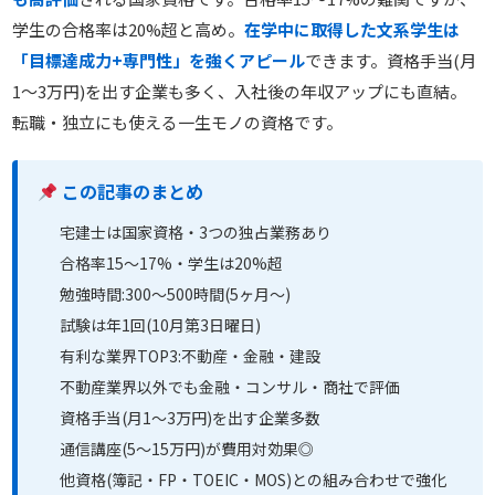
学生の合格率は20%超と高め。
在学中に取得した文系学生は
「目標達成力+専門性」を強くアピール
できます。資格手当(月
1〜3万円)を出す企業も多く、入社後の年収アップにも直結。
転職・独立にも使える一生モノの資格です。
この記事のまとめ
宅建士は国家資格・3つの独占業務あり
合格率15〜17%・学生は20%超
勉強時間:300〜500時間(5ヶ月〜)
試験は年1回(10月第3日曜日)
有利な業界TOP3:不動産・金融・建設
不動産業界以外でも金融・コンサル・商社で評価
資格手当(月1〜3万円)を出す企業多数
通信講座(5〜15万円)が費用対効果◎
他資格(簿記・FP・TOEIC・MOS)との組み合わせで強化