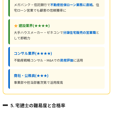
メガバンク・信託銀行で
不動産担保ローン業務に直結
。住
宅ローン営業でも顧客の信頼獲得に
建設業界(★★★★)
大手ハウスメーカー・ゼネコンで
分譲住宅販売の営業職
と
して即戦力
コンサル業界(★★★★)
不動産戦略コンサル・M&Aでの
資産評価
に活用
商社・公務員(★★★)
事業部や担当部署次第で活用度高
5. 宅建士の難易度と合格率