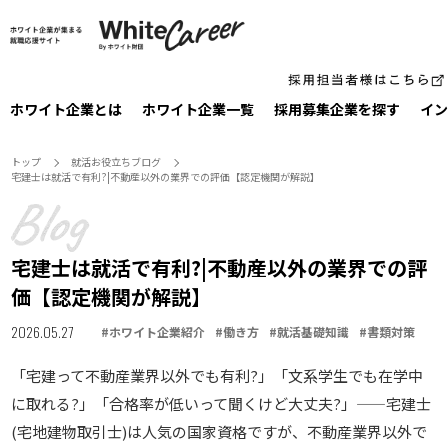
ホワイト企業とは
ホワイト企業一覧
採⽤募集企業を探す
イン
トップ
就活お役⽴ちブログ
宅建士は就活で有利?|不動産以外の業界での評価【認定機関が解説】
宅建士は就活で有利?|不動産以外の業界での評
価【認定機関が解説】
2026.05.27
#
ホワイト企業紹介
#
働き方
#
就活基礎知識
#
書類対策
「宅建って不動産業界以外でも有利?」「文系学生でも在学中
に取れる?」「合格率が低いって聞くけど大丈夫?」——宅建士
(宅地建物取引士)は人気の国家資格ですが、不動産業界以外で