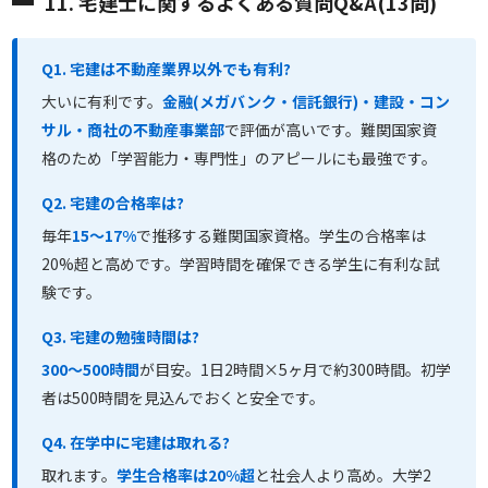
11. 宅建士に関するよくある質問Q&A(13問)
Q1. 宅建は不動産業界以外でも有利?
大いに有利です。
金融(メガバンク・信託銀行)・建設・コン
サル・商社の不動産事業部
で評価が高いです。難関国家資
格のため「学習能力・専門性」のアピールにも最強です。
Q2. 宅建の合格率は?
毎年
15〜17%
で推移する難関国家資格。学生の合格率は
20%超と高めです。学習時間を確保できる学生に有利な試
験です。
Q3. 宅建の勉強時間は?
300〜500時間
が目安。1日2時間×5ヶ月で約300時間。初学
者は500時間を見込んでおくと安全です。
Q4. 在学中に宅建は取れる?
取れます。
学生合格率は20%超
と社会人より高め。大学2