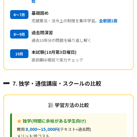
始
基礎固め
6〜7月
宅建業法・法令上の制限を集中学習。
全範囲1周
過去問演習
8〜9月
過去10年分の問題を繰り返し解く
本試験(10月第3日曜日)
10月
直前期は模試で実力チェック
7. 独学・通信講座・スクールの比較
学習方法の比較
独学(時間に余裕がある学生向け)
費用:
8,000〜15,000円
(テキスト+過去問)
メリット:低コスト