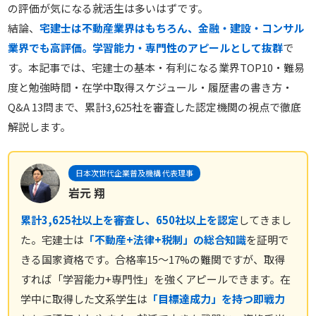
の評価が気になる就活生は多いはずです。
結論、
宅建士は不動産業界はもちろん、金融・建設・コンサル
業界でも高評価。学習能力・専門性のアピールとして抜群
で
す。本記事では、宅建士の基本・有利になる業界TOP10・難易
度と勉強時間・在学中取得スケジュール・履歴書の書き方・
Q&A 13問まで、累計3,625社を審査した認定機関の視点で徹底
解説します。
日本次世代企業普及機構 代表理事
岩元 翔
累計3,625社以上を審査し、650社以上を認定
してきまし
た。宅建士は
「不動産+法律+税制」の総合知識
を証明で
きる国家資格です。合格率15〜17%の難関ですが、取得
すれば「学習能力+専門性」を強くアピールできます。在
学中に取得した文系学生は
「目標達成力」を持つ即戦力