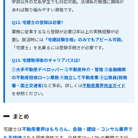
学部以外の文系学生でも対応可能。法律系の勉強に興味が
あれば取り組みやすい資格です。
Q12. 宅建士の登録は必要?
業務に従事するなら登録が必要(2年以上の実務経験が必
要)。就活時には
「宅建試験合格」のみでもアピール可能
。
「宅建士」を名乗るには登録手続きが必要です。
Q13. 宅建取得後のキャリアパスは?
①大手不動産デベロッパー ②不動産仲介・管理 ③金融機関
の不動産担保ローン業務 ④独立して不動産業 ⑤公務員(税務
署・国土交通省)
など多彩。詳しくは
不動産業界完全ガイド
を参照ください。
まとめ
宅建士は
不動産業界はもちろん、金融・建設・コンサル業界で
も高評価
される国家資格です。合格率15〜17%の難関ですが、