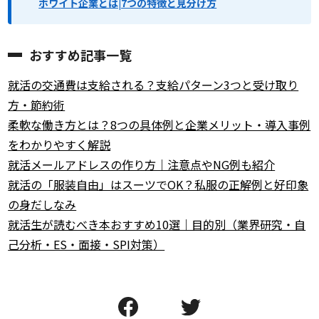
ホワイト企業とは|7つの特徴と見分け方
おすすめ記事一覧
就活の交通費は支給される？支給パターン3つと受け取り
方・節約術
柔軟な働き方とは？8つの具体例と企業メリット・導入事例
をわかりやすく解説
就活メールアドレスの作り方｜注意点やNG例も紹介
就活の「服装自由」はスーツでOK？私服の正解例と好印象
の身だしなみ
就活生が読むべき本おすすめ10選｜目的別（業界研究・自
己分析・ES・面接・SPI対策）