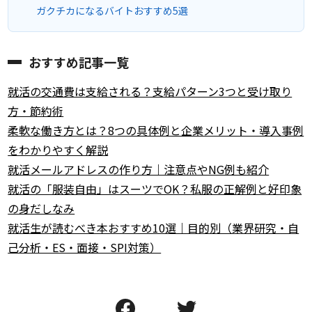
ガクチカになるバイトおすすめ5選
おすすめ記事一覧
就活の交通費は支給される？支給パターン3つと受け取り
方・節約術
柔軟な働き方とは？8つの具体例と企業メリット・導入事例
をわかりやすく解説
就活メールアドレスの作り方｜注意点やNG例も紹介
就活の「服装自由」はスーツでOK？私服の正解例と好印象
の身だしなみ
就活生が読むべき本おすすめ10選｜目的別（業界研究・自
己分析・ES・面接・SPI対策）