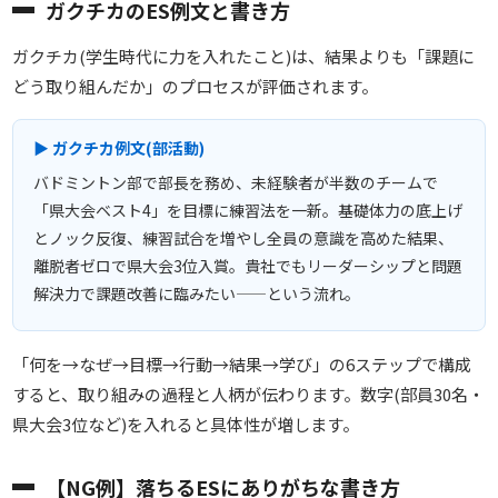
ガクチカのES例文と書き方
ガクチカ(学生時代に力を入れたこと)は、結果よりも「課題に
どう取り組んだか」のプロセスが評価されます。
▶ ガクチカ例文(部活動)
バドミントン部で部長を務め、未経験者が半数のチームで
「県大会ベスト4」を目標に練習法を一新。基礎体力の底上げ
とノック反復、練習試合を増やし全員の意識を高めた結果、
離脱者ゼロで県大会3位入賞。貴社でもリーダーシップと問題
解決力で課題改善に臨みたい——という流れ。
「何を→なぜ→目標→行動→結果→学び」の6ステップで構成
すると、取り組みの過程と人柄が伝わります。数字(部員30名・
県大会3位など)を入れると具体性が増します。
【NG例】落ちるESにありがちな書き方