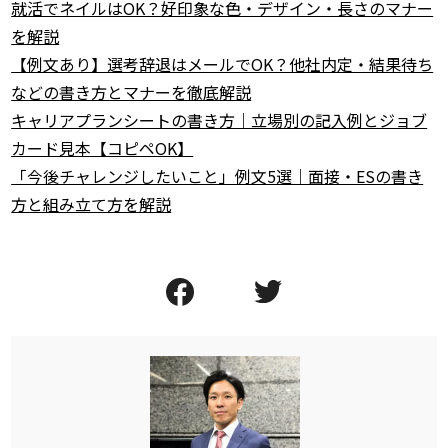
就活でネイルはOK？好印象な色・デザイン・長さのマナー
を解説
【例文あり】選考辞退はメールでOK？他社内定・結果待ち
などの書き方とマナーを徹底解説
キャリアプランシートの書き方｜立場別の記入例とジョブ
カード見本【コピペOK】
「今後チャレンジしたいこと」例文5選｜面接・ESの書き
方と組み立て方を解説