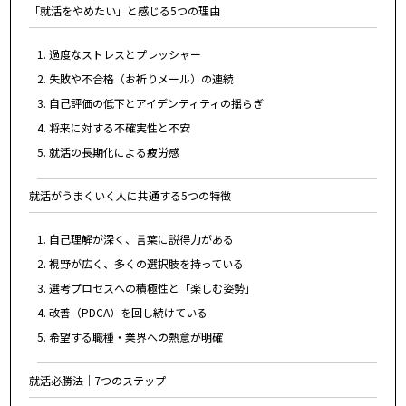
「就活をやめたい」と感じる5つの理由
1. 過度なストレスとプレッシャー
2. 失敗や不合格（お祈りメール）の連続
3. 自己評価の低下とアイデンティティの揺らぎ
4. 将来に対する不確実性と不安
5. 就活の長期化による疲労感
就活がうまくいく人に共通する5つの特徴
1. 自己理解が深く、言葉に説得力がある
2. 視野が広く、多くの選択肢を持っている
3. 選考プロセスへの積極性と「楽しむ姿勢」
4. 改善（PDCA）を回し続けている
5. 希望する職種・業界への熱意が明確
就活必勝法｜7つのステップ