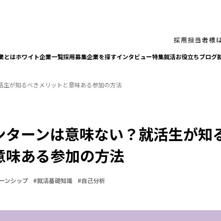
業とは
ホワイト企業一覧
採⽤募集企業を探す
インタビュー
特集
就活お役⽴ちブログ
活生が知るべきメリットと意味ある参加の方法
ンターンは意味ない？就活生が知
意味ある参加の方法
ーンシップ
#
就活基礎知識
#
自己分析