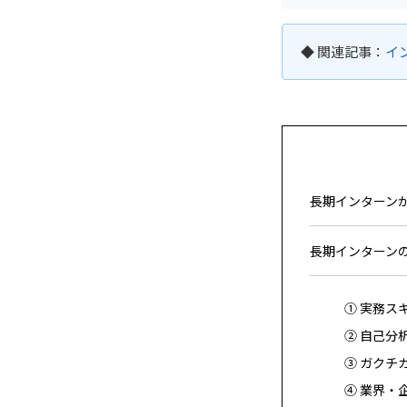
◆ 関連記事：
イ
長期インターン
長期インターン
① 実務ス
② 自己分
③ ガクチ
④ 業界・