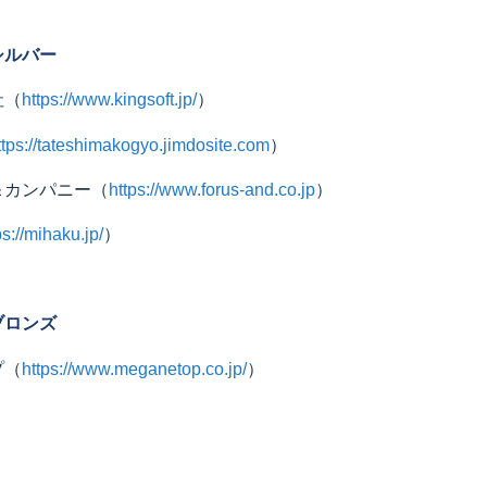
シルバー
社（
https://www.kingsoft.jp/
）
ttps://tateshimakogyo.jimdosite.com
）
＆カンパニー（
https://www.forus-and.co.jp
）
ps://mihaku.jp/
）
ブロンズ
プ（
https://www.meganetop.co.jp/
）