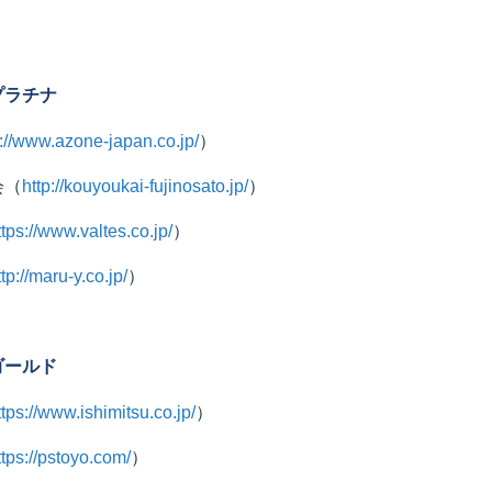
プラチナ
p://www.azone-japan.co.jp/
）
会
（
http://kouyoukai-fujinosato.jp/
）
ttps://www.valtes.co.jp/
）
ttp://maru-y.co.jp/
）
ゴールド
ttps://www.ishimitsu.co.jp/
）
ttps://pstoyo.com/
）