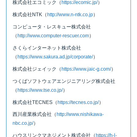
株式会社エコミック
（
https://ecomic.jp/
）
株式会社NTK
（
http://www.n-ntk.co.jp
）
コンピュータ・レスキュー株式会社
（
http://www.computer-rescuer.com
）
さくらインターネット株式会社
（
https://www.sakura.ad.jp/corporate/
）
株式会社ジェイック
（
https://www.jaic-g.com/
）
つくばソフトウェアエンジニアリング株式会社
（
https://www.tse.co.jp/
）
株式会社TECNES
（
https://tecnes.co.jp/
）
西川産業株式会社
（
http://www.nishikawa-
nbc.co.jp/
）
ハウスリンクマネジメント株式会社
（
https://h-l-