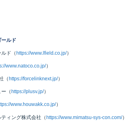
ゴールド
ールド
（
https://www.lfield.co.jp/
）
s://www.natoco.co.jp/
）
会社
（
https://forcelinknext.jp/
）
ュー
（
https://plusv.jp/
）
ttps://www.houwakk.co.jp/
）
ルティング株式会社
（
https://www.mimatsu-sys-con.com/
）