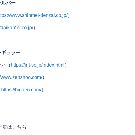
シルバー
ttps://www.shinmei-denzai.co.jp/
）
//daikan55.co.jp/
）
レギュラー
ティ
（
https://jnt-sc.jp/index.html
）
://www.zenshoo.com/
）
（
https://higaen.com/
）
一覧はこちら