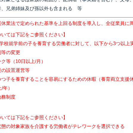
母、兄弟姉妹及び孫以外も含まれる 等
護休業法で定められた基準を上回る制度を導入し、全従業員に
ついては下記をご参照ください】
小学校就学前の子を養育する労働者に対して、以下から3つ以上
刻等の変更
ク等（10日以上/月）
設の設置運営等
つつ子を養育することを容易にするための休暇（養育両立支援
上/年）
勤務制度
ついては下記をご参照ください】
状態の対象家族を介護する労働者がテレワークを選択できる