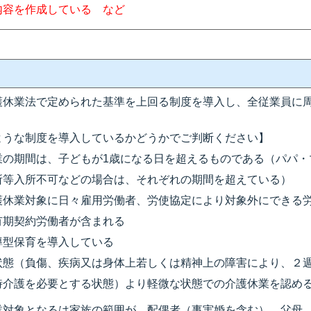
内容を作成している など
護休業法で定められた基準を上回る制度を導入し、全従業員に
ような制度を導入しているかどうかでご判断ください】
業の期間は、子どもが1歳になる日を超えるものである（パパ・
所等入所不可などの場合は、それぞれの期間を超えている）
護休業対象に日々雇用労働者、労使協定により対象外にできる
有期契約労働者が含まれる
導型保育を導入している
状態（負傷、疾病又は身体上若しくは精神上の障害により、２
時介護を必要とする状態）より軽微な状態での介護休業を認め
業対象となるは家族の範囲が、配偶者（事実婚を含む）、父母