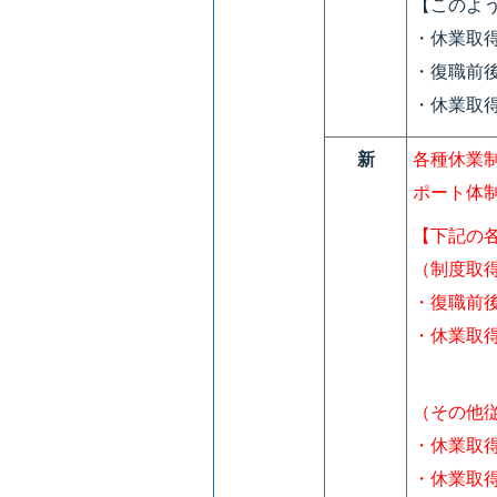
【このよ
・休業取
・復職前
・休業取
新
各種休業
ポート体
【下記の
（制度取
・復職前
・休業取
（その他
・休業取
・休業取