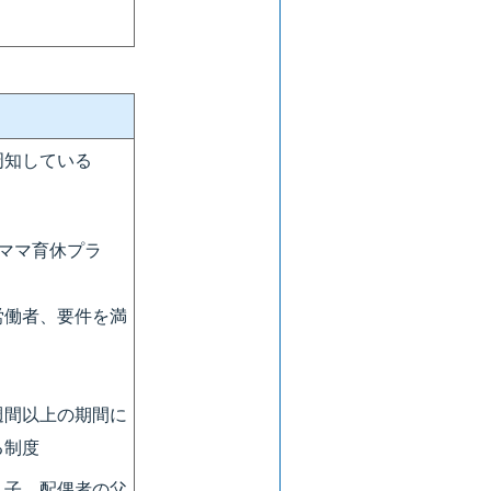
周知している
ママ育休プラ
労働者、要件を満
週間以上の期間に
る制度
、子、配偶者の父