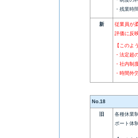
・残業時
新
従業員が
評価に反
【このよ
・法定超
・社内制
・時間外
No.18
旧
各種休業
ポート体