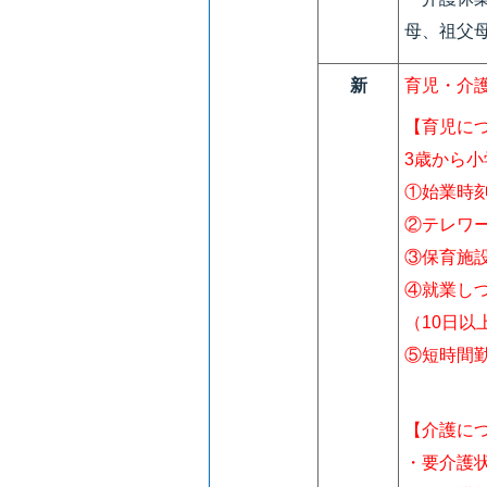
母、祖父
新
育児・介
【育児に
3歳から
①始業時
②テレワー
③保育施
④就業し
（10日以
⑤短時間
【介護に
・要介護