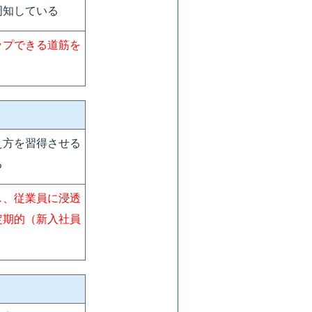
周知している
ップできる道筋を
え方を習得させる
る
し、従業員に浸透
定期的（新入社員