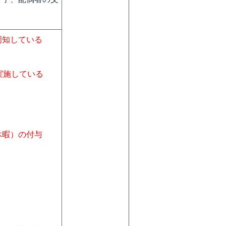
周知している
実施している
休暇）の付与