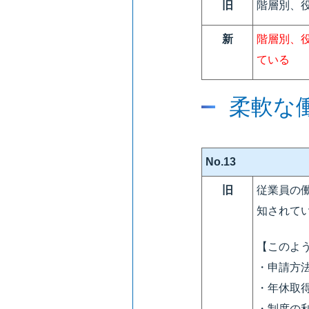
旧
階層別、
新
階層別、
ている
柔軟な
No.13
旧
従業員の
知されて
【このよ
・申請方
・年休取
・制度の