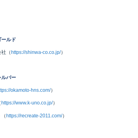
ゴールド
会社
（
https://shinwa-co.co.jp/
）
シルバー
ttps://okamoto-hns.com/
）
（
https://www.k-uno.co.jp/
）
ト
（
https://recreate-2011.com/
）