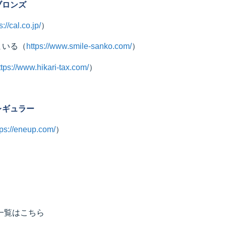
ブロンズ
s://cal.co.jp/
）
まいる
（
https://www.smile-sanko.com/
）
ttps://www.hikari-tax.com/
）
レギュラー
tps://eneup.com/
）
一覧はこちら